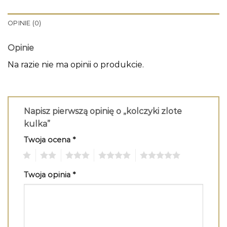
OPINIE (0)
Opinie
Na razie nie ma opinii o produkcie.
Napisz pierwszą opinię o „kolczyki zlote
kulka”
Twoja ocena
*
1
2
3
4
5
Twoja opinia
*