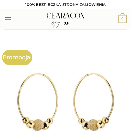
Skip
100% BEZPIECZNA STRONA ZAMÓWIENIA
to
content
0
Promocja!