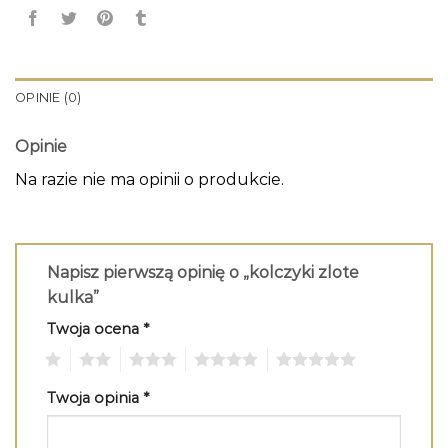
OPINIE (0)
Opinie
Na razie nie ma opinii o produkcie.
Napisz pierwszą opinię o „kolczyki zlote
kulka”
Twoja ocena
*
1
2
3
4
5
Twoja opinia
*