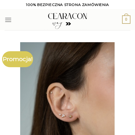
Skip
100% BEZPIECZNA STRONA ZAMÓWIENIA
to
content
0
Promocja!