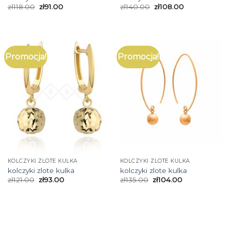
zł
118.00
zł
91.00
zł
140.00
zł
108.00
Promocja!
Promocja!
KOLCZYKI ZLOTE KULKA
KOLCZYKI ZLOTE KULKA
kolczyki zlote kulka
kolczyki zlote kulka
zł
121.00
zł
93.00
zł
135.00
zł
104.00