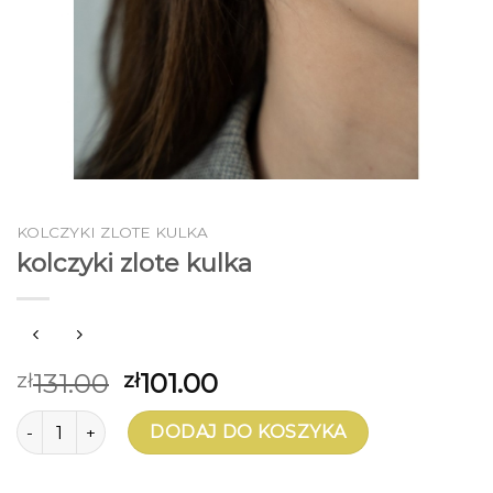
KOLCZYKI ZLOTE KULKA
kolczyki zlote kulka
131.00
101.00
zł
zł
ilość kolczyki zlote kulka
DODAJ DO KOSZYKA