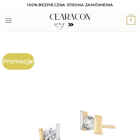
Skip
100% BEZPIECZNA STRONA ZAMÓWIENIA
to
content
0
Promocja!