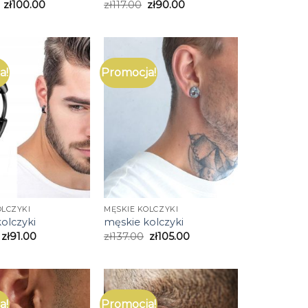
zł
100.00
zł
117.00
zł
90.00
a!
Promocja!
OLCZYKI
MĘSKIE KOLCZYKI
olczyki
męskie kolczyki
zł
91.00
zł
137.00
zł
105.00
a!
Promocja!