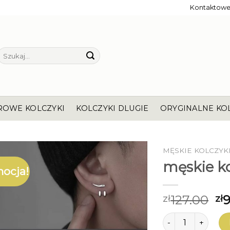
Kontaktow
Szukaj:
ROWE KOLCZYKI
KOLCZYKI DLUGIE
ORYGINALNE KO
MĘSKIE KOLCZYK
męskie ko
ocja!
127.00
9
zł
zł
ilość męskie kolcz