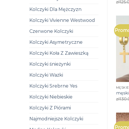
zł
125.
Kolczyki Dla Mężczyzn
Kolczyki Vivienne Westwood
Promo
Czerwone Kolczyki
Kolczyki Asymetryczne
Kolczyki Koła Z Zawieszką
Kolczyki śnieżynki
Kolczyki Ważki
Kolczyki Srebrne Yes
MĘSKIE
męski
Kolczyki Niebieskie
zł
130.
Kolczyki Z Piórami
Najmodniejsze Kolczyki
Promo