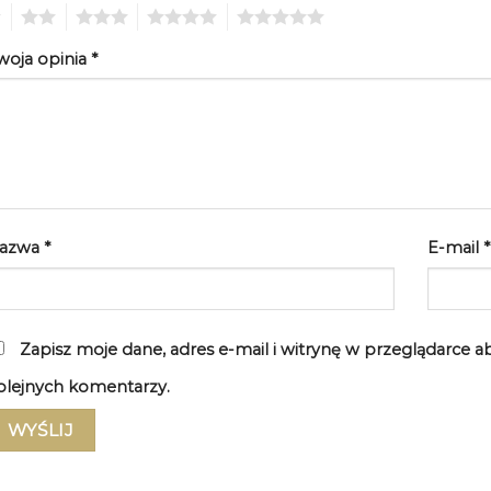
2
3
4
5
woja opinia
*
azwa
*
E-mail
*
Zapisz moje dane, adres e-mail i witrynę w przeglądarce 
olejnych komentarzy.