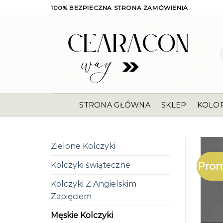
Skip
100% BEZPIECZNA STRONA ZAMÓWIENIA
to
content
STRONA GŁÓWNA
SKLEP
KOLO
Zielone Kolczyki
Prom
Kolczyki świąteczne
Kolczyki Z Angielskim
Zapięciem
Męskie Kolczyki