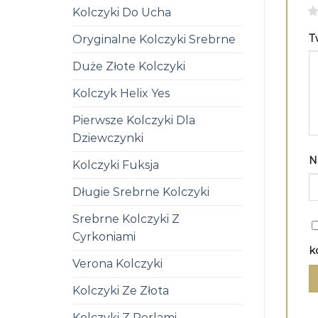
1
Kolczyki Do Ucha
T
Oryginalne Kolczyki Srebrne
Duże Złote Kolczyki
Kolczyk Helix Yes
Pierwsze Kolczyki Dla
Dziewczynki
N
Kolczyki Fuksja
Długie Srebrne Kolczyki
Srebrne Kolczyki Z
Cyrkoniami
k
Verona Kolczyki
Kolczyki Ze Złota
Kolczyki Z Perlami