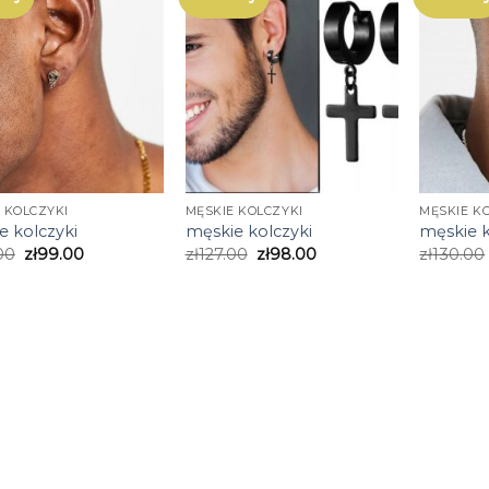
 KOLCZYKI
MĘSKIE KOLCZYKI
MĘSKIE K
e kolczyki
męskie kolczyki
męskie k
00
zł
99.00
zł
127.00
zł
98.00
zł
130.00