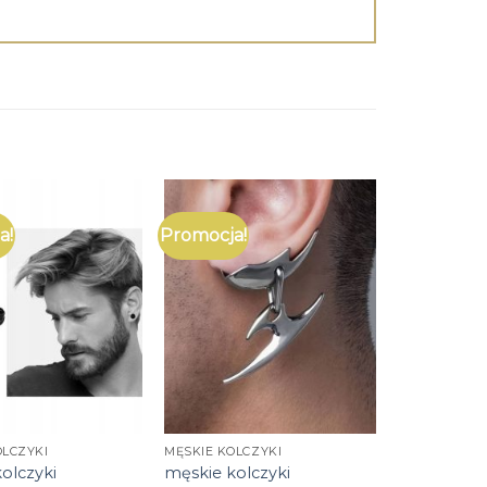
a!
Promocja!
OLCZYKI
MĘSKIE KOLCZYKI
olczyki
męskie kolczyki