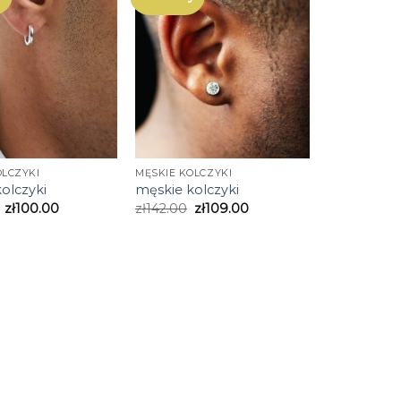
OLCZYKI
MĘSKIE KOLCZYKI
olczyki
męskie kolczyki
zł
100.00
zł
142.00
zł
109.00