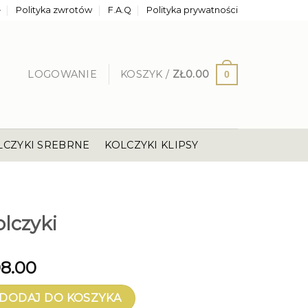
e
Polityka zwrotów
F.A.Q
Polityka prywatności
LOGOWANIE
KOSZYK /
ZŁ
0.00
0
LCZYKI SREBRNE
KOLCZYKI KLIPSY
I
lczyki
8.00
yki
DODAJ DO KOSZYKA