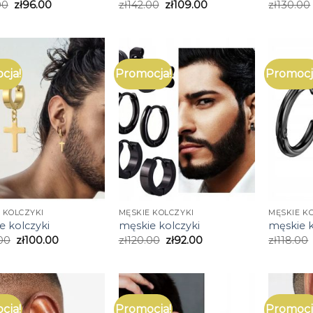
00
zł
96.00
zł
142.00
zł
109.00
zł
130.00
cja!
Promocja!
Promocj
 KOLCZYKI
MĘSKIE KOLCZYKI
MĘSKIE K
e kolczyki
męskie kolczyki
męskie k
00
zł
100.00
zł
120.00
zł
92.00
zł
118.00
cja!
Promocja!
Promocj