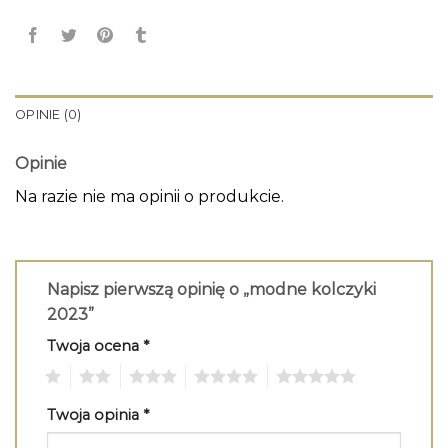
OPINIE (0)
Opinie
Na razie nie ma opinii o produkcie.
Napisz pierwszą opinię o „modne kolczyki
2023”
Twoja ocena
*
1
2
3
4
5
Twoja opinia
*