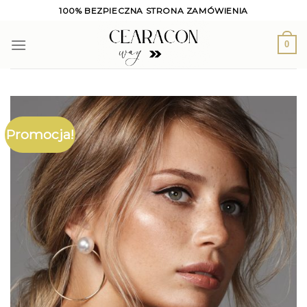
Skip
100% BEZPIECZNA STRONA ZAMÓWIENIA
to
content
0
Promocja!