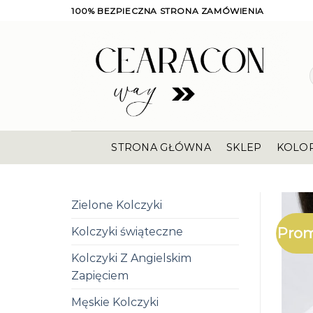
Skip
100% BEZPIECZNA STRONA ZAMÓWIENIA
to
content
STRONA GŁÓWNA
SKLEP
KOLO
Zielone Kolczyki
Prom
Kolczyki świąteczne
Kolczyki Z Angielskim
Zapięciem
Męskie Kolczyki