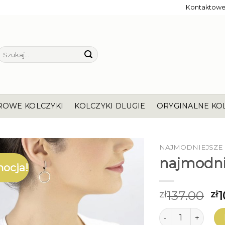
Kontaktow
Szukaj:
ROWE KOLCZYKI
KOLCZYKI DLUGIE
ORYGINALNE KO
NAJMODNIEJSZE 
najmodnie
ocja!
137.00
1
zł
zł
ilość najmodniejsz