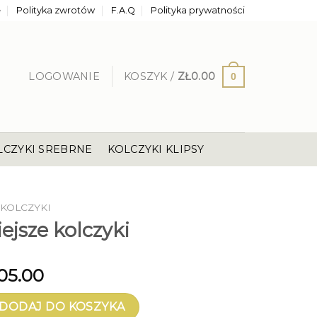
e
Polityka zwrotów
F.A.Q
Polityka prywatności
LOGOWANIE
KOSZYK /
ZŁ
0.00
0
LCZYKI SREBRNE
KOLCZYKI KLIPSY
KOLCZYKI
jsze kolczyki
05.00
e kolczyki
DODAJ DO KOSZYKA