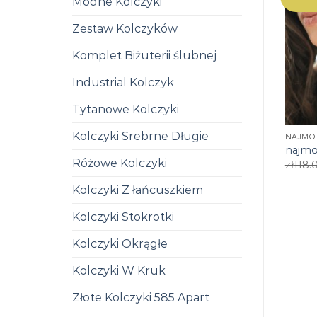
Modne Kolczyki
Zestaw Kolczyków
Komplet Biżuterii ślubnej
Industrial Kolczyk
Tytanowe Kolczyki
Kolczyki Srebrne Długie
NAJMOD
najmo
Różowe Kolczyki
zł
118.
Kolczyki Z łańcuszkiem
Kolczyki Stokrotki
Kolczyki Okrągłe
Kolczyki W Kruk
Złote Kolczyki 585 Apart