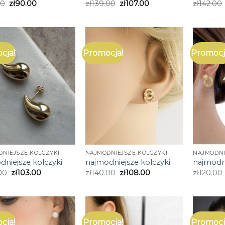
00
zł
90.00
zł
139.00
zł
107.00
zł
142.00
cja!
Promocja!
Promocj
NIEJSZE KOLCZYKI
NAJMODNIEJSZE KOLCZYKI
NAJMODNI
dniejsze kolczyki
najmodniejsze kolczyki
najmodni
00
zł
103.00
zł
140.00
zł
108.00
zł
120.00
cja!
Promocja!
Promocj