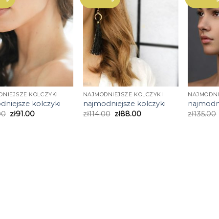
NIEJSZE KOLCZYKI
NAJMODNIEJSZE KOLCZYKI
NAJMODNI
dniejsze kolczyki
najmodniejsze kolczyki
najmodni
00
zł
91.00
zł
114.00
zł
88.00
zł
135.00