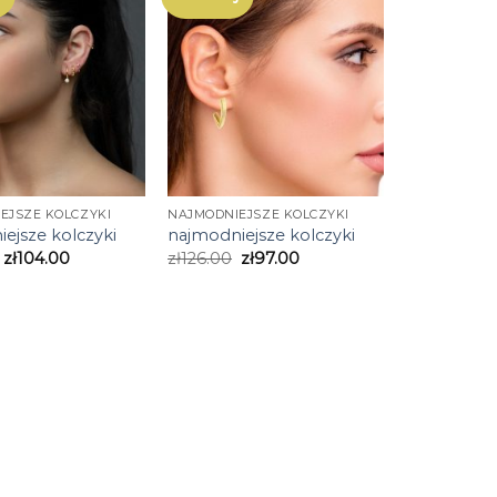
EJSZE KOLCZYKI
NAJMODNIEJSZE KOLCZYKI
ejsze kolczyki
najmodniejsze kolczyki
zł
104.00
zł
126.00
zł
97.00