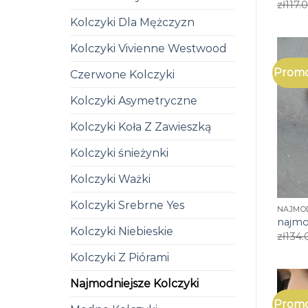
zł
117.
Kolczyki Dla Mężczyzn
Kolczyki Vivienne Westwood
Promo
Czerwone Kolczyki
Kolczyki Asymetryczne
Kolczyki Koła Z Zawieszką
Kolczyki śnieżynki
Kolczyki Ważki
Kolczyki Srebrne Yes
NAJMOD
najmo
Kolczyki Niebieskie
zł
134.
Kolczyki Z Piórami
Najmodniejsze Kolczyki
Promo