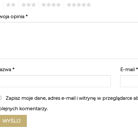
2
3
4
5
woja opinia
*
azwa
*
E-mail
*
Zapisz moje dane, adres e-mail i witrynę w przeglądarce 
olejnych komentarzy.