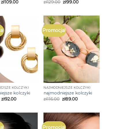
zł
109.00
zł
129.00
zł
99.00
a!
Promocja!
EJSZE KOLCZYKI
NAJMODNIEJSZE KOLCZYKI
ejsze kolczyki
najmodniejsze kolczyki
zł
92.00
zł
116.00
zł
89.00
a!
Promocja!