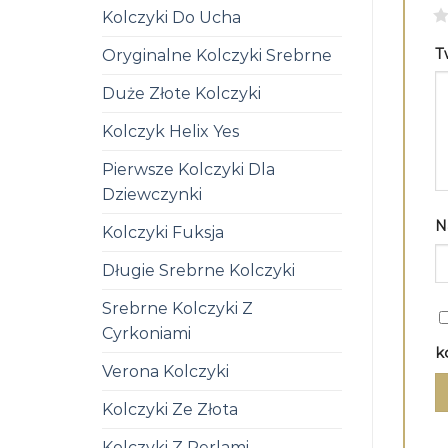
1
Kolczyki Do Ucha
T
Oryginalne Kolczyki Srebrne
Duże Złote Kolczyki
Kolczyk Helix Yes
Pierwsze Kolczyki Dla
Dziewczynki
N
Kolczyki Fuksja
Długie Srebrne Kolczyki
Srebrne Kolczyki Z
Cyrkoniami
k
Verona Kolczyki
Kolczyki Ze Złota
Kolczyki Z Perlami