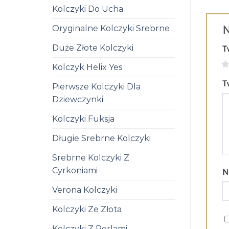
Kolczyki Do Ucha
Oryginalne Kolczyki Srebrne
N
Duże Złote Kolczyki
T
1
Kolczyk Helix Yes
T
Pierwsze Kolczyki Dla
Dziewczynki
Kolczyki Fuksja
Długie Srebrne Kolczyki
Srebrne Kolczyki Z
Cyrkoniami
N
Verona Kolczyki
Kolczyki Ze Złota
Kolczyki Z Perlami