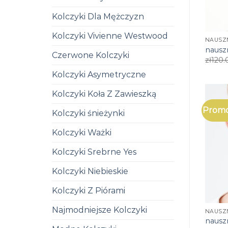
Kolczyki Dla Mężczyzn
Kolczyki Vivienne Westwood
NAUSZ
nausz
Czerwone Kolczyki
zł
120.
Kolczyki Asymetryczne
Kolczyki Koła Z Zawieszką
Promo
Kolczyki śnieżynki
Kolczyki Ważki
Kolczyki Srebrne Yes
Kolczyki Niebieskie
Kolczyki Z Piórami
Najmodniejsze Kolczyki
NAUSZ
nausz