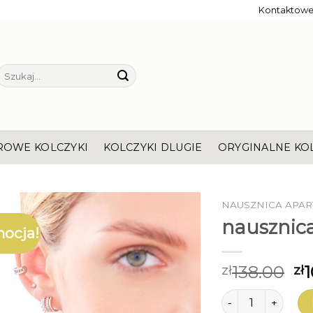
Kontaktow
Szukaj:
ROWE KOLCZYKI
KOLCZYKI DLUGIE
ORYGINALNE KO
NAUSZNICA APAR
nausznica
ocja!
138.00
1
zł
zł
ilość nausznica ap