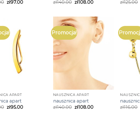
00
zł
97.00
zł
140.00
zł
108.00
zł
125.00
cja!
Promocja!
Promocj
NICA APART
NAUSZNICA APART
NAUSZNIC
nica apart
nausznica apart
nausznic
00
zł
95.00
zł
140.00
zł
108.00
zł
116.00