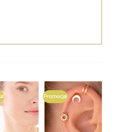
a!
Promocja!