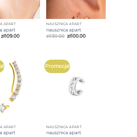
A APART
NAUSZNICA APART
a apart
nausznica apart
zł
109.00
zł
130.00
zł
100.00
a!
Promocja!
A APART
NAUSZNICA APART
a apart
nausznica apart