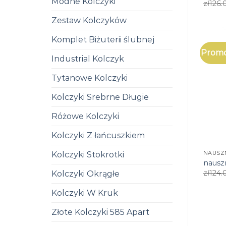
Modne Kolczyki
zł
126.
Zestaw Kolczyków
Komplet Biżuterii ślubnej
Promo
Industrial Kolczyk
Tytanowe Kolczyki
Kolczyki Srebrne Długie
Różowe Kolczyki
Kolczyki Z łańcuszkiem
Kolczyki Stokrotki
NAUSZ
nausz
zł
124.
Kolczyki Okrągłe
Kolczyki W Kruk
Złote Kolczyki 585 Apart