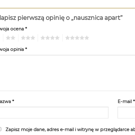
apisz pierwszą opinię o „nausznica apart”
woja ocena
*
2
3
4
5
woja opinia
*
azwa
*
E-mail
*
Zapisz moje dane, adres e-mail i witrynę w przeglądarce 