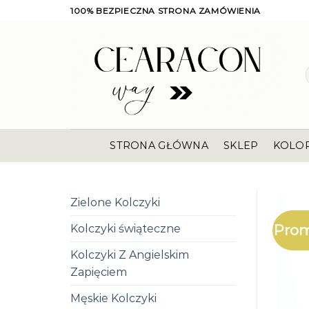
Skip
100% BEZPIECZNA STRONA ZAMÓWIENIA
to
content
STRONA GŁÓWNA
SKLEP
KOLO
Zielone Kolczyki
Prom
Kolczyki świąteczne
Kolczyki Z Angielskim
Zapięciem
Męskie Kolczyki