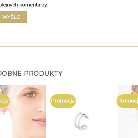
olejnych komentarzy.
DOBNE PRODUKTY
cja!
Promocja!
Promocj