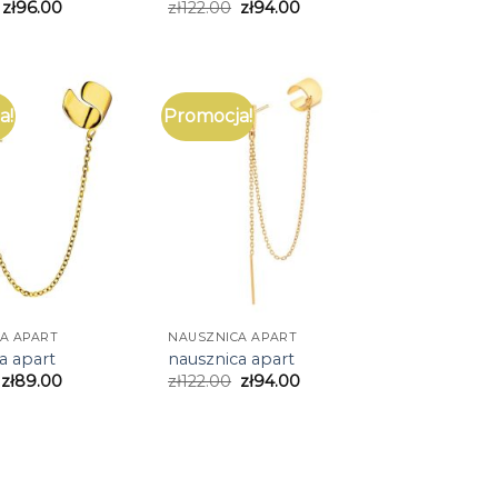
zł
96.00
zł
122.00
zł
94.00
a!
Promocja!
A APART
NAUSZNICA APART
a apart
nausznica apart
zł
89.00
zł
122.00
zł
94.00