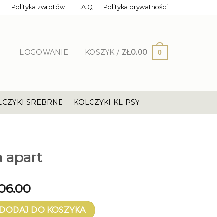
e
Polityka zwrotów
F.A.Q
Polityka prywatności
LOGOWANIE
KOSZYK /
ZŁ
0.00
0
LCZYKI SREBRNE
KOLCZYKI KLIPSY
T
 apart
06.00
art
DODAJ DO KOSZYKA