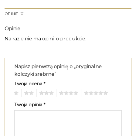
OPINIE (0)
Opinie
Na razie nie ma opinii o produkcie.
Napisz pierwszą opinię o „oryginalne
kolczyki srebrne”
Twoja ocena
*
1
2
3
4
5
Twoja opinia
*