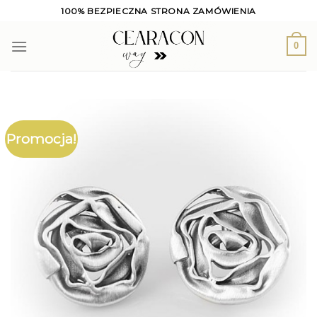
Skip
100% BEZPIECZNA STRONA ZAMÓWIENIA
to
content
0
Promocja!