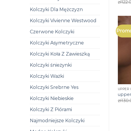
zł
122.
Kolczyki Dla Mężczyzn
Kolczyki Vivienne Westwood
Promo
Czerwone Kolczyki
Kolczyki Asymetryczne
Kolczyki Koła Z Zawieszką
Kolczyki śnieżynki
Kolczyki Ważki
Kolczyki Srebrne Yes
UPPER 
upper
Kolczyki Niebieskie
zł
130.
Kolczyki Z Piórami
Najmodniejsze Kolczyki