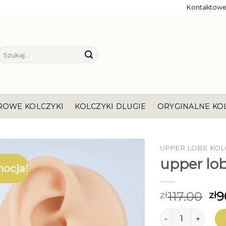
Kontaktow
Szukaj:
ROWE KOLCZYKI
KOLCZYKI DLUGIE
ORYGINALNE KO
UPPER LOBE KOL
upper lob
ocja!
117.00
9
zł
zł
ilość upper lobe 