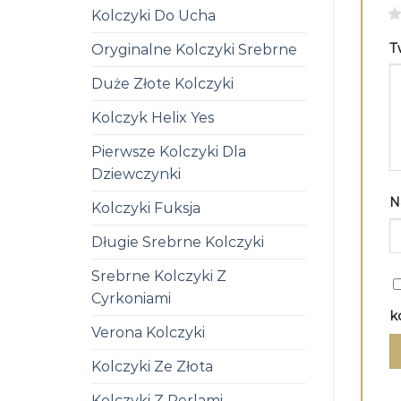
1
Kolczyki Do Ucha
T
Oryginalne Kolczyki Srebrne
Duże Złote Kolczyki
Kolczyk Helix Yes
Pierwsze Kolczyki Dla
Dziewczynki
N
Kolczyki Fuksja
Długie Srebrne Kolczyki
Srebrne Kolczyki Z
Cyrkoniami
k
Verona Kolczyki
Kolczyki Ze Złota
Kolczyki Z Perlami