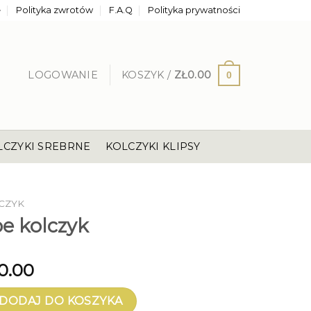
e
Polityka zwrotów
F.A.Q
Polityka prywatności
LOGOWANIE
KOSZYK /
ZŁ
0.00
0
LCZYKI SREBRNE
KOLCZYKI KLIPSY
CZYK
e kolczyk
0.00
kolczyk
DODAJ DO KOSZYKA