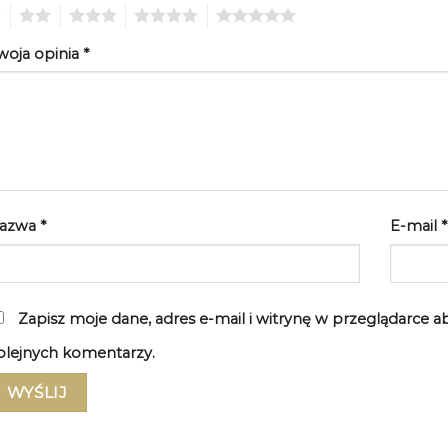
2
3
4
5
woja opinia
*
azwa
*
E-mail
*
Zapisz moje dane, adres e-mail i witrynę w przeglądarce 
olejnych komentarzy.