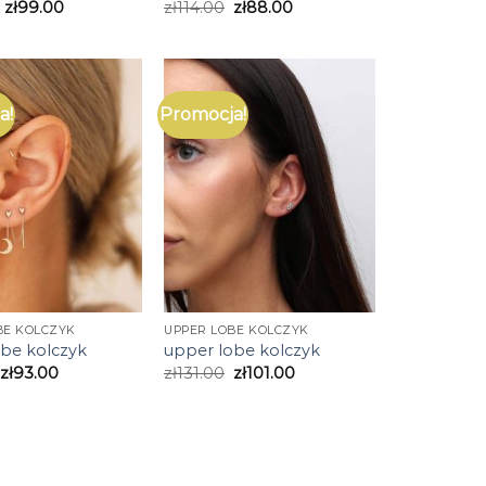
zł
99.00
zł
114.00
zł
88.00
a!
Promocja!
BE KOLCZYK
UPPER LOBE KOLCZYK
obe kolczyk
upper lobe kolczyk
zł
93.00
zł
131.00
zł
101.00