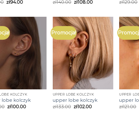
00
zł
94.00
zł
140.00
zł
108.00
zł
129.00
cja!
Promocja!
Promocj
LOBE KOLCZYK
UPPER LOBE KOLCZYK
UPPER LO
 lobe kolczyk
upper lobe kolczyk
upper l
00
zł
100.00
zł
133.00
zł
102.00
zł
121.00