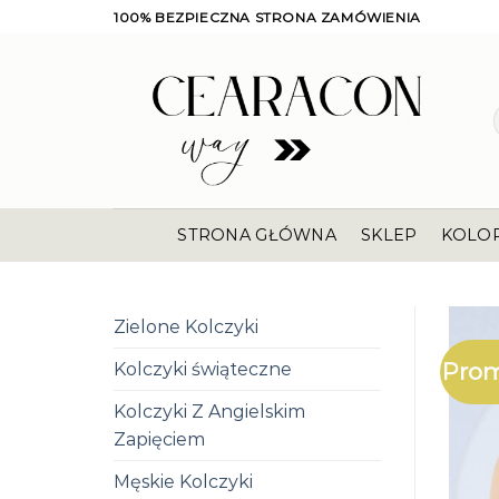
Skip
100% BEZPIECZNA STRONA ZAMÓWIENIA
to
content
STRONA GŁÓWNA
SKLEP
KOLO
Zielone Kolczyki
Prom
Kolczyki świąteczne
Kolczyki Z Angielskim
Zapięciem
Męskie Kolczyki