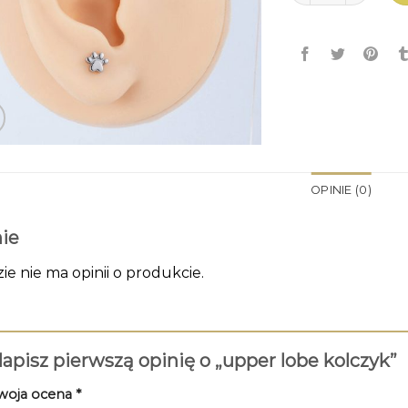
OPINIE (0)
ie
zie nie ma opinii o produkcie.
apisz pierwszą opinię o „upper lobe kolczyk”
woja ocena
*