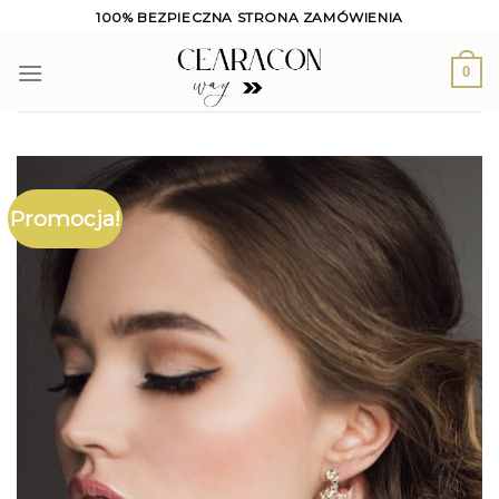
Skip
100% BEZPIECZNA STRONA ZAMÓWIENIA
to
content
0
Promocja!