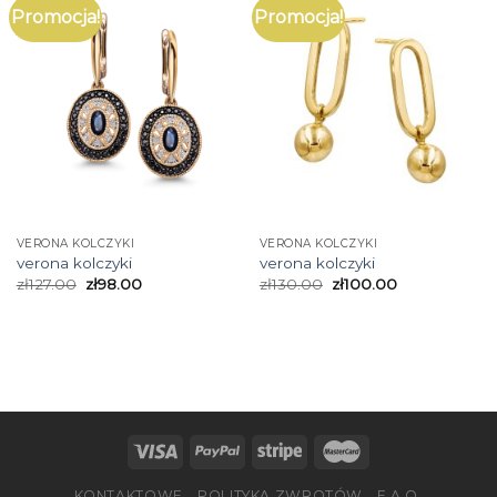
Promocja!
Promocja!
VERONA KOLCZYKI
VERONA KOLCZYKI
verona kolczyki
verona kolczyki
zł
127.00
zł
98.00
zł
130.00
zł
100.00
KONTAKTOWE
POLITYKA ZWROTÓW
F.A.Q