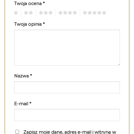
Twoja ocena
*
1
2
3
4
5
Twoja opinia
*
Nazwa
*
E-mail
*
Zapisz moje dane, adres e-mail i witrynę w