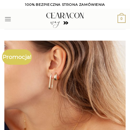
Skip
100% BEZPIECZNA STRONA ZAMÓWIENIA
to
content
0
Promocja!