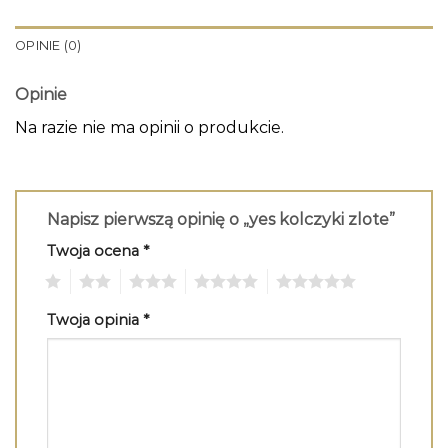
OPINIE (0)
Opinie
Na razie nie ma opinii o produkcie.
Napisz pierwszą opinię o „yes kolczyki zlote”
Twoja ocena
*
1
2
3
4
5
Twoja opinia
*