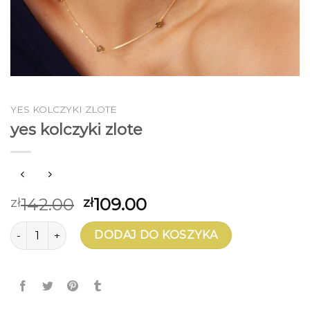
YES KOLCZYKI ZLOTE
yes kolczyki zlote
142.00
109.00
zł
zł
ilość yes kolczyki zlote
DODAJ DO KOSZYKA