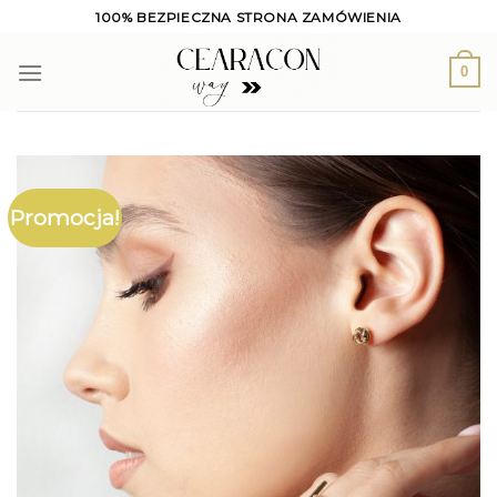
Skip
100% BEZPIECZNA STRONA ZAMÓWIENIA
to
content
0
Promocja!