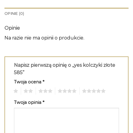
OPINIE (0)
Opinie
Na razie nie ma opinii o produkcie.
Napisz pierwszą opinię o „yes kolczyki złote
585”
Twoja ocena
*
1
2
3
4
5
Twoja opinia
*