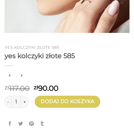
YES KOLCZYKI ZŁOTE 585
yes kolczyki złote 585
117.00
90.00
zł
zł
ilość yes kolczyki złote 585
DODAJ DO KOSZYKA