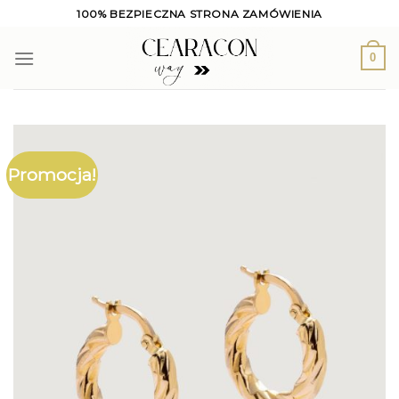
Skip
100% BEZPIECZNA STRONA ZAMÓWIENIA
to
content
0
Promocja!