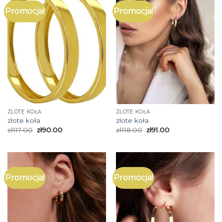
Promocja!
Promocja!
ZLOTE KOŁA
ZLOTE KOŁA
zlote koła
zlote koła
zł
117.00
zł
90.00
zł
118.00
zł
91.00
Promocja!
Promocja!