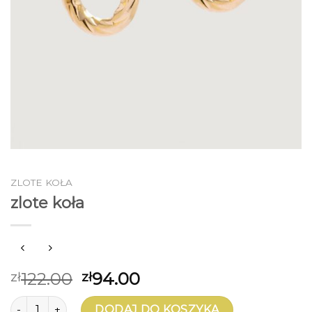
ZLOTE KOŁA
zlote koła
122.00
94.00
zł
zł
ilość zlote koła
DODAJ DO KOSZYKA