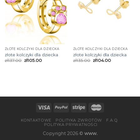
ZŁOTE KOLCZYKI DLA DZIECKA
ZŁOTE KOLCZYKI DLA DZIECKA
złote kolczyki dla dziecka
złote kolczyki dla dziecka
zł
137.00
zł
105.00
zł
135.00
zł
104.00
KONTAKTOWE
POLITYKA ZWROTÓW
F.A.Q
POLITYKA PRYWATNOŚCI
Copyright 2026 ©
www.