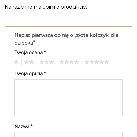
Na razie nie ma opinii o produkcie.
Napisz pierwszą opinię o „złote kolczyki dla
dziecka”
Twoja ocena
*
1
2
3
4
5
Twoja opinia
*
Nazwa
*