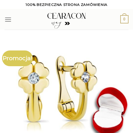
Skip
100% BEZPIECZNA STRONA ZAMÓWIENIA
to
content
0
Promocja!