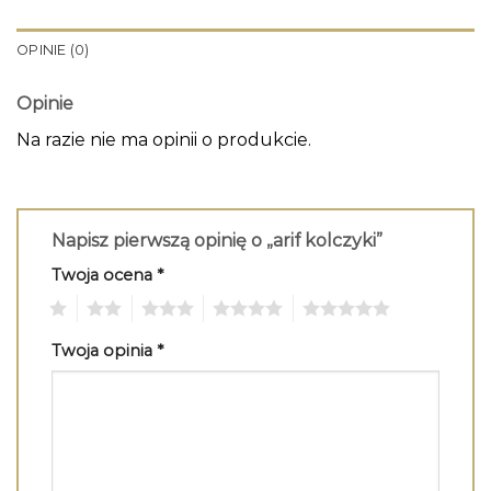
OPINIE (0)
Opinie
Na razie nie ma opinii o produkcie.
Napisz pierwszą opinię o „arif kolczyki”
Twoja ocena
*
1
2
3
4
5
Twoja opinia
*