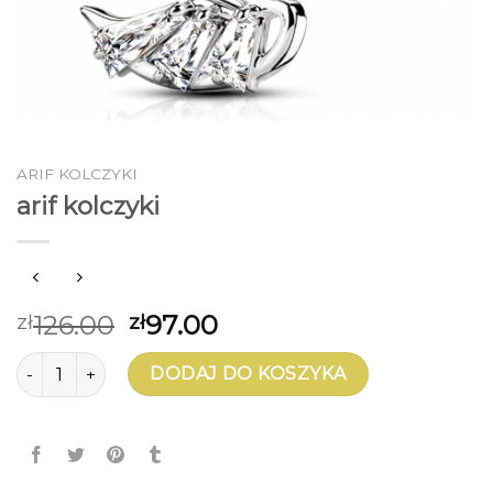
ARIF KOLCZYKI
arif kolczyki
126.00
97.00
zł
zł
ilość arif kolczyki
DODAJ DO KOSZYKA