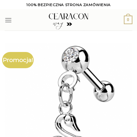
Skip
100% BEZPIECZNA STRONA ZAMÓWIENIA
to
content
0
Promocja!