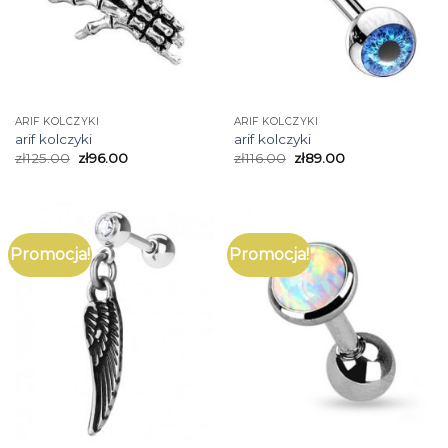
ARIF KOLCZYKI
ARIF KOLCZYKI
arif kolczyki
arif kolczyki
zł
125.00
zł
96.00
zł
116.00
zł
89.00
Promocja!
Promocja!