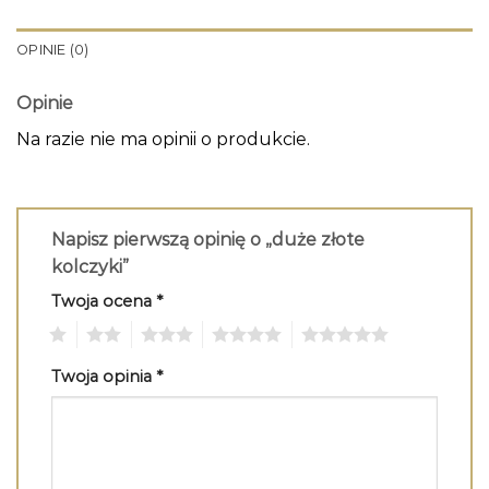
OPINIE (0)
Opinie
Na razie nie ma opinii o produkcie.
Napisz pierwszą opinię o „duże złote
kolczyki”
Twoja ocena
*
1
2
3
4
5
Twoja opinia
*