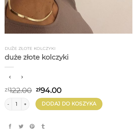
DUŻE ZŁOTE KOLCZYKI
duże złote kolczyki
122.00
94.00
zł
zł
ilość duże złote kolczyki
DODAJ DO KOSZYKA