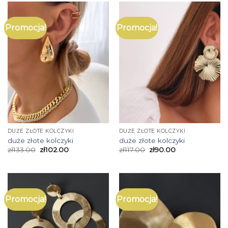
Promocja!
Promocja!
DUŻE ZŁOTE KOLCZYKI
DUŻE ZŁOTE KOLCZYKI
duże złote kolczyki
duże złote kolczyki
zł
133.00
zł
102.00
zł
117.00
zł
90.00
Promocja!
Promocja!