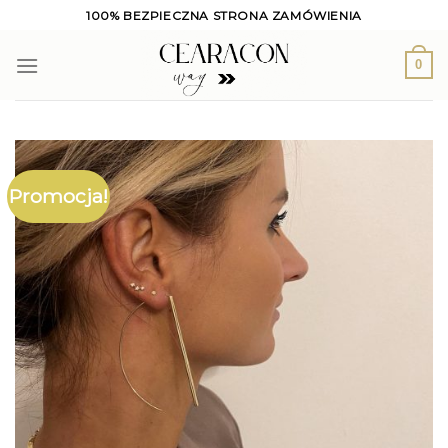
Skip
100% BEZPIECZNA STRONA ZAMÓWIENIA
to
content
0
Promocja!