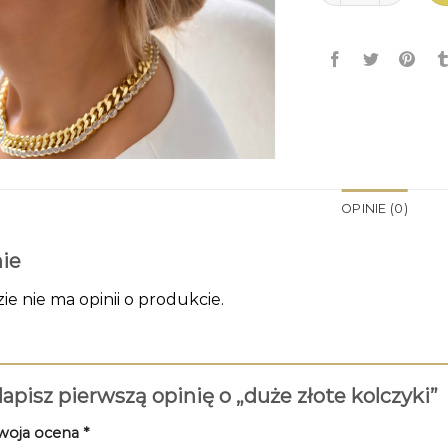
OPINIE (0)
ie
zie nie ma opinii o produkcie.
apisz pierwszą opinię o „duże złote kolczyki”
woja ocena
*