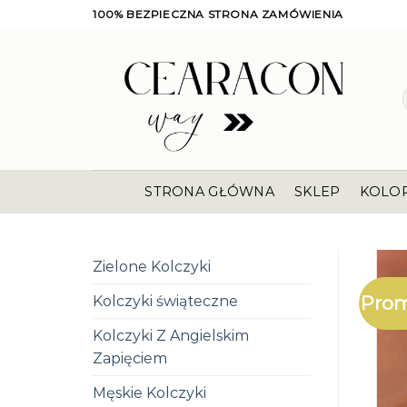
Skip
100% BEZPIECZNA STRONA ZAMÓWIENIA
to
content
STRONA GŁÓWNA
SKLEP
KOLO
Zielone Kolczyki
Prom
Kolczyki świąteczne
Kolczyki Z Angielskim
Zapięciem
Męskie Kolczyki