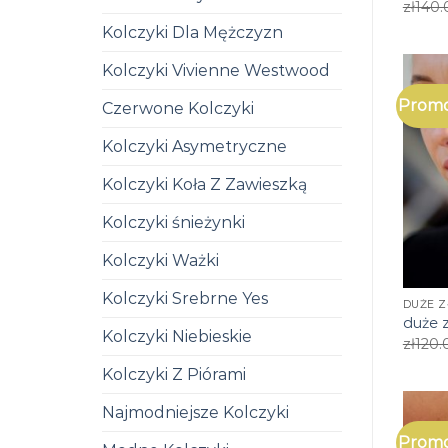
zł
140.
Kolczyki Dla Mężczyzn
Kolczyki Vivienne Westwood
Promo
Czerwone Kolczyki
Kolczyki Asymetryczne
Kolczyki Koła Z Zawieszką
Kolczyki śnieżynki
Kolczyki Ważki
Kolczyki Srebrne Yes
DUŻE Z
duże z
Kolczyki Niebieskie
zł
120.
Kolczyki Z Piórami
Najmodniejsze Kolczyki
Promo