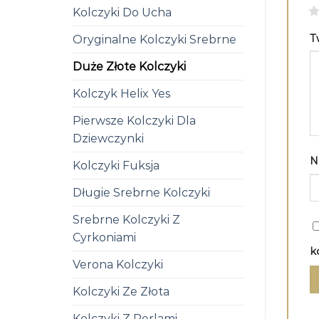
1
Kolczyki Do Ucha
T
Oryginalne Kolczyki Srebrne
Duże Złote Kolczyki
Kolczyk Helix Yes
Pierwsze Kolczyki Dla
Dziewczynki
N
Kolczyki Fuksja
Długie Srebrne Kolczyki
Srebrne Kolczyki Z
Cyrkoniami
k
Verona Kolczyki
Kolczyki Ze Złota
Kolczyki Z Perlami