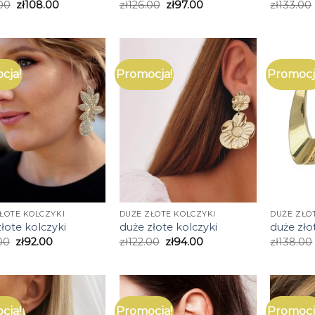
00
zł
108.00
zł
126.00
zł
97.00
zł
133.00
cja!
Promocja!
Promocj
ŁOTE KOLCZYKI
DUŻE ZŁOTE KOLCZYKI
DUŻE ZŁO
łote kolczyki
duże złote kolczyki
duże zło
00
zł
92.00
zł
122.00
zł
94.00
zł
138.00
cja!
Promocja!
Promocj