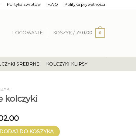
e
Polityka zwrotów
F.A.Q
Polityka prywatności
LOGOWANIE
KOSZYK /
ZŁ
0.00
0
LCZYKI SREBRNE
KOLCZYKI KLIPSY
CZYKI
e kolczyki
02.00
olczyki
DODAJ DO KOSZYKA