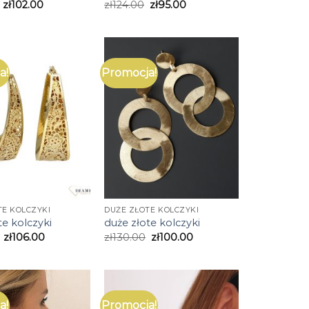
zł
102.00
zł
124.00
zł
95.00
a!
Promocja!
TE KOLCZYKI
DUŻE ZŁOTE KOLCZYKI
te kolczyki
duże złote kolczyki
zł
106.00
zł
130.00
zł
100.00
a!
Promocja!