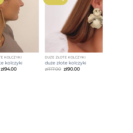
TE KOLCZYKI
DUŻE ZŁOTE KOLCZYKI
te kolczyki
duże złote kolczyki
zł
94.00
zł
117.00
zł
90.00