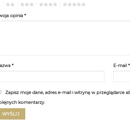
2
3
4
5
woja opinia
*
azwa
*
E-mail
*
Zapisz moje dane, adres e-mail i witrynę w przeglądarce 
olejnych komentarzy.