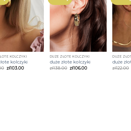
ŁOTE KOLCZYKI
DUŻE ZŁOTE KOLCZYKI
DUŻE ZŁO
łote kolczyki
duże złote kolczyki
duże zło
00
zł
103.00
zł
138.00
zł
106.00
zł
122.00