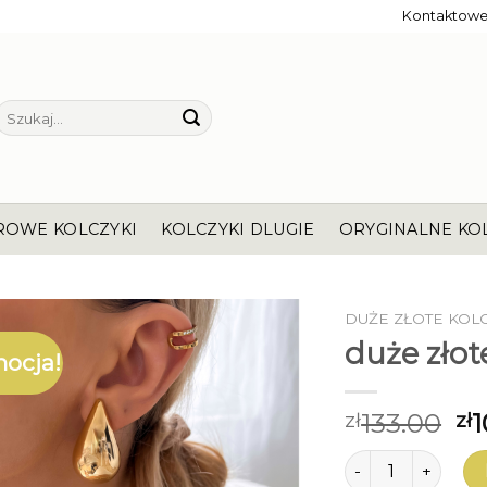
Kontaktow
Szukaj:
ROWE KOLCZYKI
KOLCZYKI DLUGIE
ORYGINALNE KO
DUŻE ZŁOTE KOL
duże złot
ocja!
133.00
1
zł
zł
ilość duże złote k