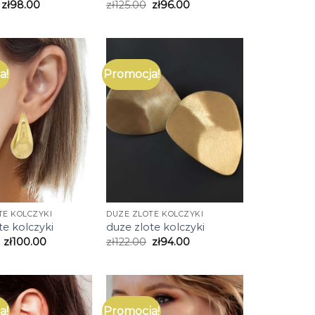
zł
98.00
zł
125.00
zł
96.00
a!
Promocja!
TE KOLCZYKI
DUZE ZLOTE KOLCZYKI
te kolczyki
duze zlote kolczyki
zł
100.00
zł
122.00
zł
94.00
a!
Promocja!