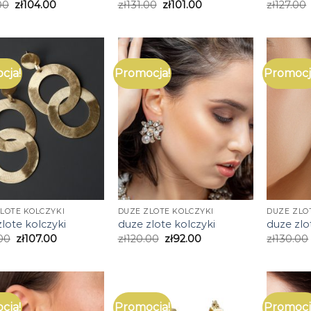
00
zł
104.00
zł
131.00
zł
101.00
zł
127.00
cja!
Promocja!
Promocj
LOTE KOLCZYKI
DUZE ZLOTE KOLCZYKI
DUZE ZLO
lote kolczyki
duze zlote kolczyki
duze zlo
00
zł
107.00
zł
120.00
zł
92.00
zł
130.00
cja!
Promocja!
Promocj