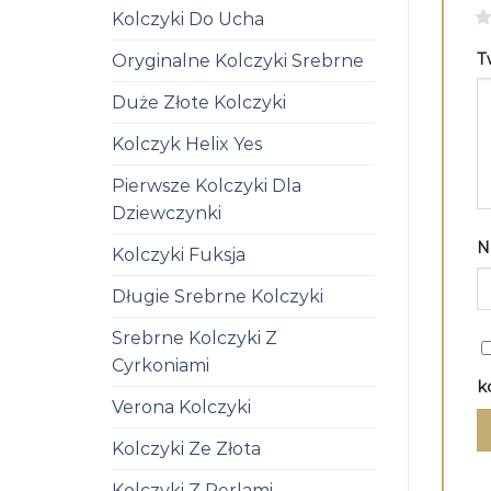
1
Kolczyki Do Ucha
T
Oryginalne Kolczyki Srebrne
Duże Złote Kolczyki
Kolczyk Helix Yes
Pierwsze Kolczyki Dla
Dziewczynki
N
Kolczyki Fuksja
Długie Srebrne Kolczyki
Srebrne Kolczyki Z
Cyrkoniami
k
Verona Kolczyki
Kolczyki Ze Złota
Kolczyki Z Perlami