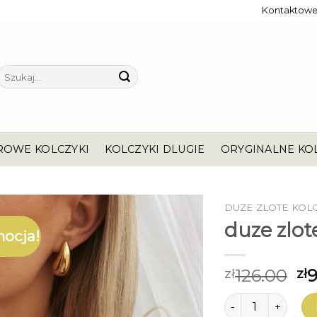
Kontaktow
Szukaj:
ROWE KOLCZYKI
KOLCZYKI DLUGIE
ORYGINALNE KO
DUZE ZLOTE KOL
duze zlot
ocja!
126.00
9
zł
zł
ilość duze zlote k