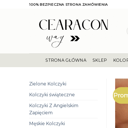
Skip
100% BEZPIECZNA STRONA ZAMÓWIENIA
to
content
STRONA GŁÓWNA
SKLEP
KOLO
Zielone Kolczyki
Prom
Kolczyki świąteczne
Kolczyki Z Angielskim
Zapięciem
Męskie Kolczyki