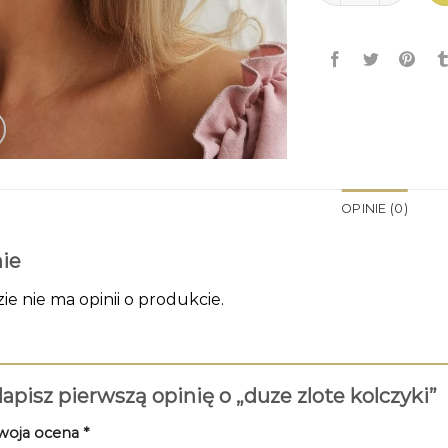
OPINIE (0)
ie
zie nie ma opinii o produkcie.
apisz pierwszą opinię o „duze zlote kolczyki”
woja ocena
*