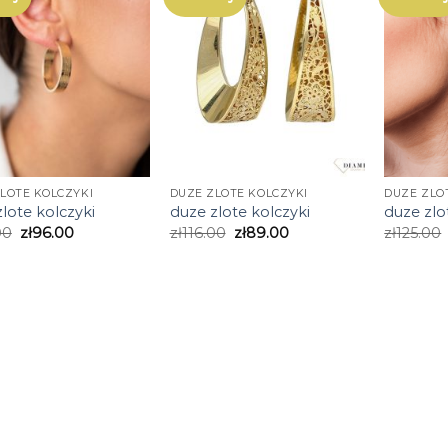
LOTE KOLCZYKI
DUZE ZLOTE KOLCZYKI
DUZE ZLO
lote kolczyki
duze zlote kolczyki
duze zlo
00
zł
96.00
zł
116.00
zł
89.00
zł
125.00