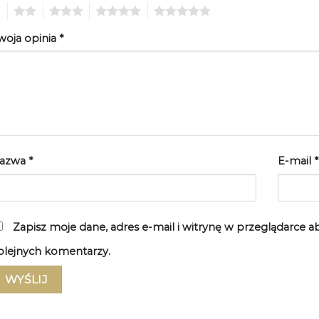
2
3
4
5
woja opinia
*
azwa
*
E-mail
*
Zapisz moje dane, adres e-mail i witrynę w przeglądarce 
olejnych komentarzy.