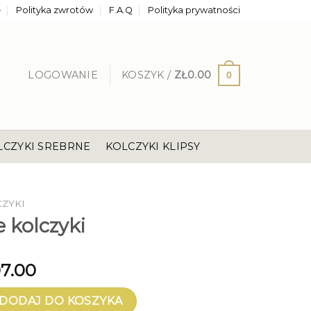
e
Polityka zwrotów
F.A.Q
Polityka prywatności
LOGOWANIE
KOSZYK /
ZŁ
0.00
0
LCZYKI SREBRNE
KOLCZYKI KLIPSY
CZYKI
e kolczyki
7.00
olczyki
DODAJ DO KOSZYKA