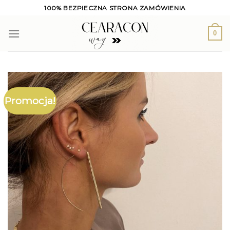
Skip
100% BEZPIECZNA STRONA ZAMÓWIENIA
to
content
0
Promocja!