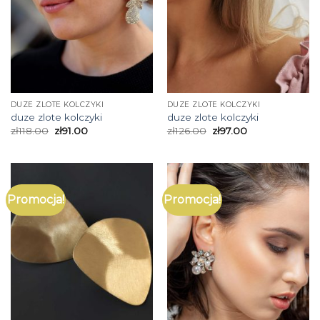
DUZE ZLOTE KOLCZYKI
DUZE ZLOTE KOLCZYKI
duze zlote kolczyki
duze zlote kolczyki
zł
118.00
zł
91.00
zł
126.00
zł
97.00
Promocja!
Promocja!