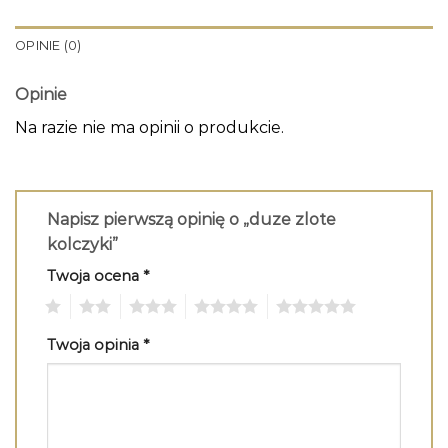
OPINIE (0)
Opinie
Na razie nie ma opinii o produkcie.
Napisz pierwszą opinię o „duze zlote
kolczyki”
Twoja ocena
*
1
2
3
4
5
Twoja opinia
*