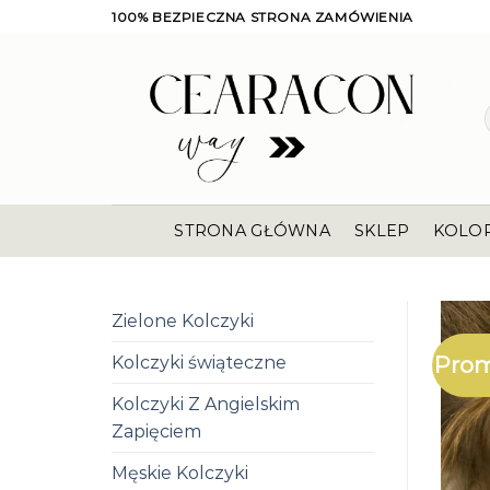
Skip
100% BEZPIECZNA STRONA ZAMÓWIENIA
to
content
STRONA GŁÓWNA
SKLEP
KOLO
Zielone Kolczyki
Prom
Kolczyki świąteczne
Kolczyki Z Angielskim
Zapięciem
Męskie Kolczyki