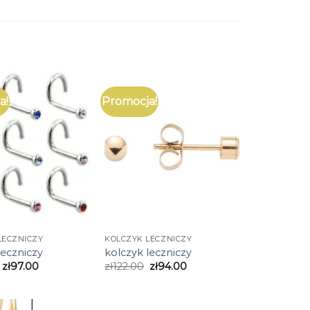
a!
Promocja!
LECZNICZY
KOLCZYK LECZNICZY
leczniczy
kolczyk leczniczy
zł
97.00
zł
122.00
zł
94.00