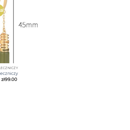
a!
LECZNICZY
leczniczy
zł
99.00