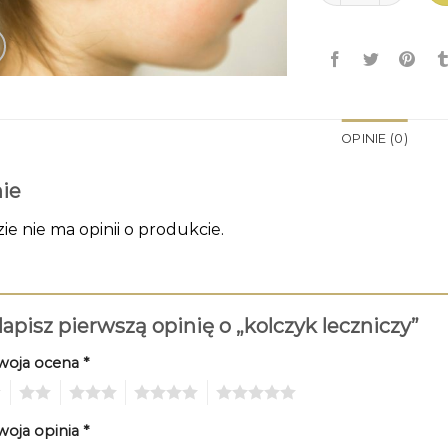
OPINIE (0)
ie
zie nie ma opinii o produkcie.
apisz pierwszą opinię o „kolczyk leczniczy”
woja ocena
*
2
3
4
5
woja opinia
*