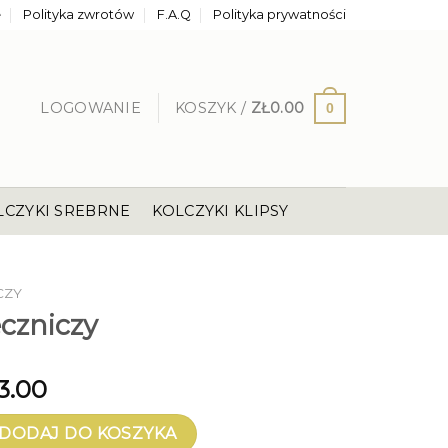
e
Polityka zwrotów
F.A.Q
Polityka prywatności
LOGOWANIE
KOSZYK /
ZŁ
0.00
0
LCZYKI SREBRNE
KOLCZYKI KLIPSY
CZY
eczniczy
3.00
niczy
DODAJ DO KOSZYKA