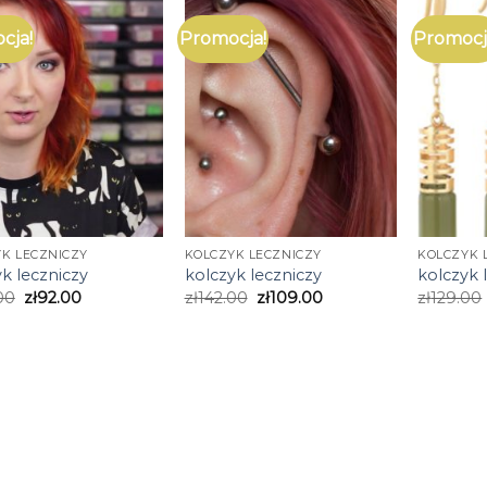
cja!
Promocja!
Promocj
K LECZNICZY
KOLCZYK LECZNICZY
KOLCZYK 
k leczniczy
kolczyk leczniczy
kolczyk 
00
zł
92.00
zł
142.00
zł
109.00
zł
129.00