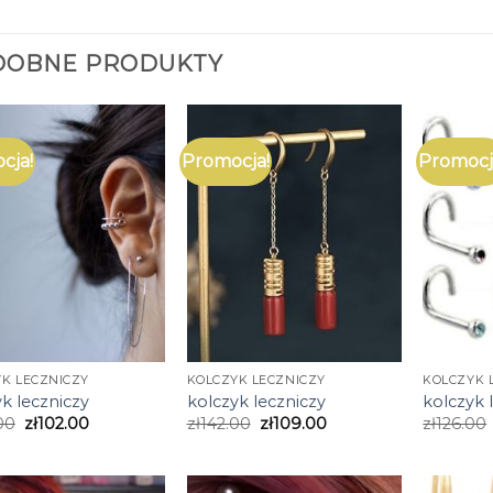
DOBNE PRODUKTY
cja!
Promocja!
Promocj
K LECZNICZY
KOLCZYK LECZNICZY
KOLCZYK 
k leczniczy
kolczyk leczniczy
kolczyk 
00
zł
102.00
zł
142.00
zł
109.00
zł
126.00