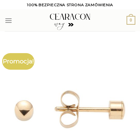
Skip
100% BEZPIECZNA STRONA ZAMÓWIENIA
to
content
0
Promocja!