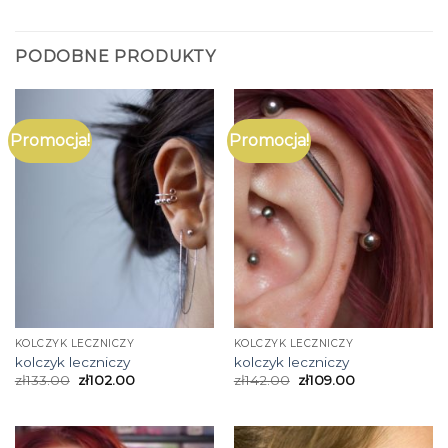
PODOBNE PRODUKTY
Promocja!
Promocja!
KOLCZYK LECZNICZY
KOLCZYK LECZNICZY
kolczyk leczniczy
kolczyk leczniczy
zł
133.00
zł
102.00
zł
142.00
zł
109.00