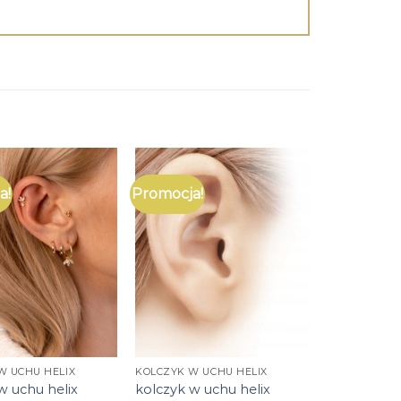
a!
Promocja!
W UCHU HELIX
KOLCZYK W UCHU HELIX
w uchu helix
kolczyk w uchu helix