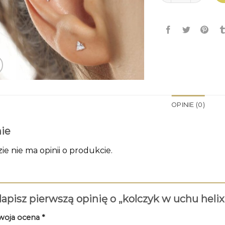
OPINIE (0)
ie
zie nie ma opinii o produkcie.
apisz pierwszą opinię o „kolczyk w uchu heli
woja ocena
*