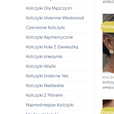
zł
135.
Kolczyki Dla Mężczyzn
Kolczyki Vivienne Westwood
Promo
Czerwone Kolczyki
Kolczyki Asymetryczne
Kolczyki Koła Z Zawieszką
Kolczyki śnieżynki
Kolczyki Ważki
Kolczyki Srebrne Yes
KOLCZY
kolcz
Kolczyki Niebieskie
zł
142.
Kolczyki Z Piórami
Najmodniejsze Kolczyki
Promo