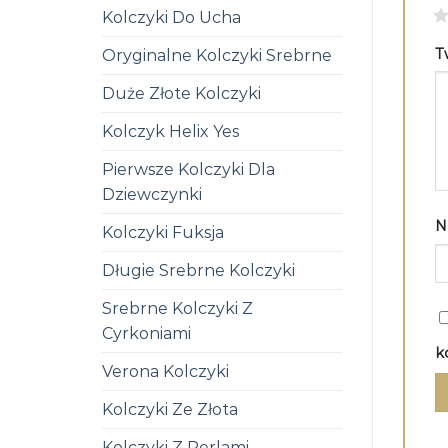
1
Kolczyki Do Ucha
T
Oryginalne Kolczyki Srebrne
Duże Złote Kolczyki
Kolczyk Helix Yes
Pierwsze Kolczyki Dla
Dziewczynki
N
Kolczyki Fuksja
Długie Srebrne Kolczyki
Srebrne Kolczyki Z
Cyrkoniami
k
Verona Kolczyki
Kolczyki Ze Złota
Kolczyki Z Perlami