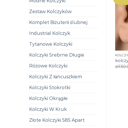
Modne Kolczyki
Zestaw Kolczyków
Komplet Biżuterii ślubnej
Industrial Kolczyk
Tytanowe Kolczyki
Kolczyki Srebrne Długie
KOLCZY
kolcz
Różowe Kolczyki
zł
130.
Kolczyki Z łańcuszkiem
Kolczyki Stokrotki
Kolczyki Okrągłe
Kolczyki W Kruk
Złote Kolczyki 585 Apart