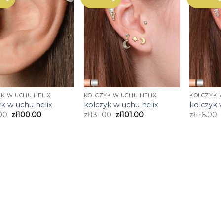
K W UCHU HELIX
KOLCZYK W UCHU HELIX
KOLCZYK 
yk w uchu helix
kolczyk w uchu helix
kolczyk 
00
zł
100.00
zł
131.00
zł
101.00
zł
116.00