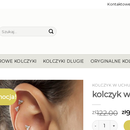
Kontaktow
Szukaj:
ROWE KOLCZYKI
KOLCZYKI DLUGIE
ORYGINALNE KO
KOLCZYK W UCHU
kolczyk w
ocja!
122.00
zł
zł
ilość kolczyk w uc