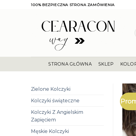
Skip
100% BEZPIECZNA STRONA ZAMÓWIENIA
to
content
STRONA GŁÓWNA
SKLEP
KOLO
Zielone Kolczyki
Prom
Kolczyki świąteczne
Kolczyki Z Angielskim
Zapięciem
Męskie Kolczyki