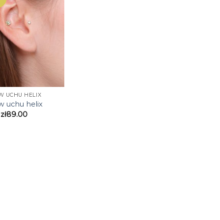
W UCHU HELIX
w uchu helix
zł
89.00