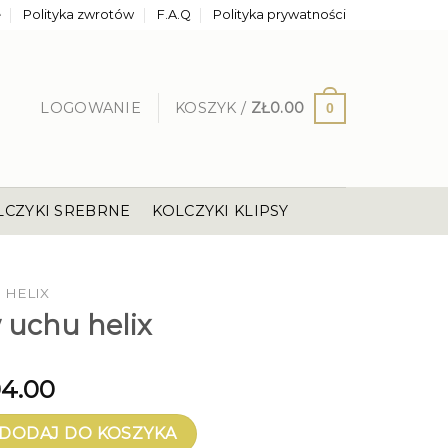
e
Polityka zwrotów
F.A.Q
Polityka prywatności
LOGOWANIE
KOSZYK /
ZŁ
0.00
0
LCZYKI SREBRNE
KOLCZYKI KLIPSY
 HELIX
 uchu helix
94.00
hu helix
DODAJ DO KOSZYKA