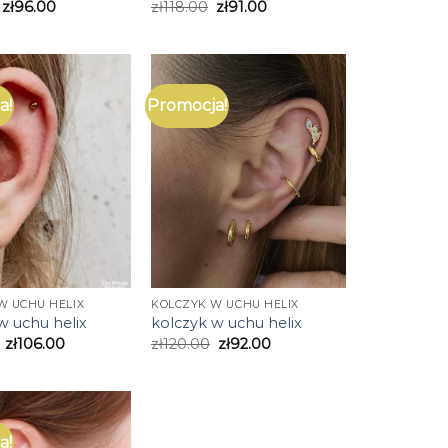
zł
96.00
zł
118.00
zł
91.00
a!
Promocja!
W UCHU HELIX
KOLCZYK W UCHU HELIX
w uchu helix
kolczyk w uchu helix
zł
106.00
zł
120.00
zł
92.00
a!