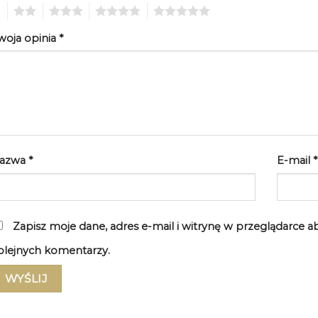
2
3
4
5
woja opinia
*
azwa
*
E-mail
*
Zapisz moje dane, adres e-mail i witrynę w przeglądarce 
olejnych komentarzy.