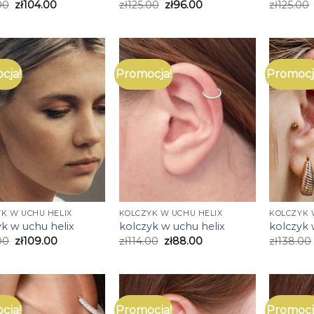
00
zł
104.00
zł
125.00
zł
96.00
zł
125.00
cja!
Promocja!
Promocj
K W UCHU HELIX
KOLCZYK W UCHU HELIX
KOLCZYK 
yk w uchu helix
kolczyk w uchu helix
kolczyk 
00
zł
109.00
zł
114.00
zł
88.00
zł
138.00
cja!
Promocja!
Promocj