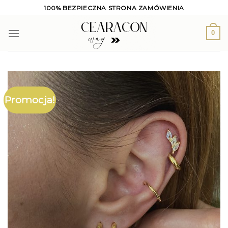
Skip
100% BEZPIECZNA STRONA ZAMÓWIENIA
to
content
0
Promocja!