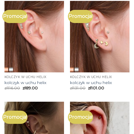
Promocja!
Promocja!
KOLCZYK W UCHU HELIX
KOLCZYK W UCHU HELIX
kolczyk w uchu helix
kolczyk w uchu helix
zł
116.00
zł
89.00
zł
131.00
zł
101.00
Promocja!
Promocja!