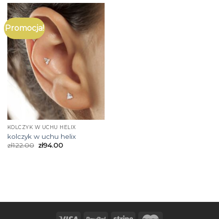
Promocja!
KOLCZYK W UCHU HELIX
kolczyk w uchu helix
zł
122.00
zł
94.00