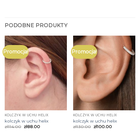
PODOBNE PRODUKTY
Promocja!
Promocja!
KOLCZYK W UCHU HELIX
KOLCZYK W UCHU HELIX
kolczyk w uchu helix
kolczyk w uchu helix
zł
114.00
zł
88.00
zł
130.00
zł
100.00