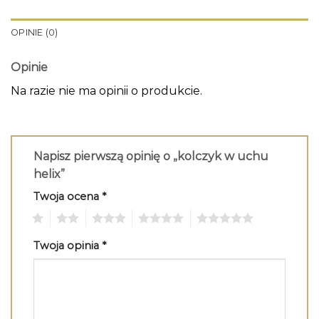
OPINIE (0)
Opinie
Na razie nie ma opinii o produkcie.
Napisz pierwszą opinię o „kolczyk w uchu
helix”
Twoja ocena
*
1
2
3
4
5
Twoja opinia
*