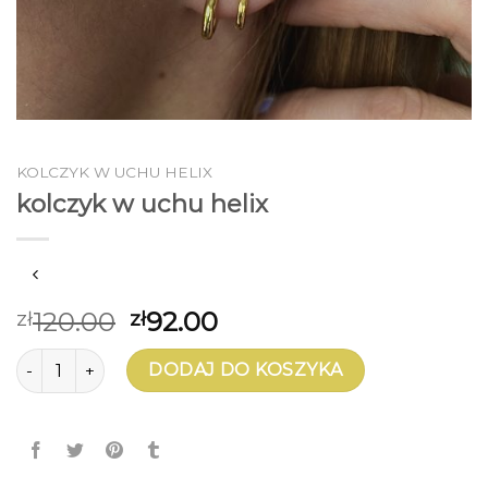
KOLCZYK W UCHU HELIX
kolczyk w uchu helix
120.00
92.00
zł
zł
ilość kolczyk w uchu helix
DODAJ DO KOSZYKA