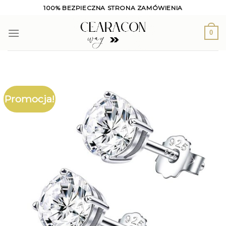
Skip
100% BEZPIECZNA STRONA ZAMÓWIENIA
to
content
0
Promocja!