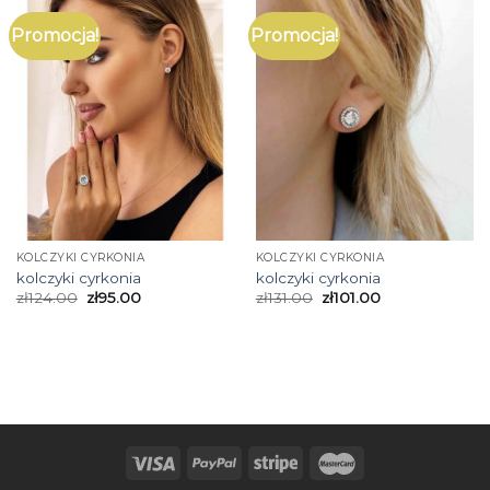
Promocja!
Promocja!
KOLCZYKI CYRKONIA
KOLCZYKI CYRKONIA
kolczyki cyrkonia
kolczyki cyrkonia
zł
124.00
zł
95.00
zł
131.00
zł
101.00