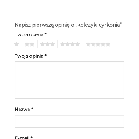
Napisz pierwszą opinię o „kolczyki cyrkonia”
Twoja ocena
*
1
2
3
4
5
Twoja opinia
*
Nazwa
*
E-mail
*