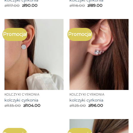
zł
117.00
zł
90.00
zł
116.00
zł
89.00
Promocja!
Promocja!
KOLCZYKI CYRKONIA
KOLCZYKI CYRKONIA
kolczyki cyrkonia
kolczyki cyrkonia
zł
135.00
zł
104.00
zł
125.00
zł
96.00