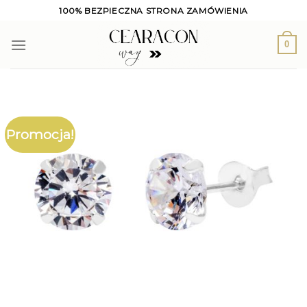
Skip
100% BEZPIECZNA STRONA ZAMÓWIENIA
to
content
0
Promocja!