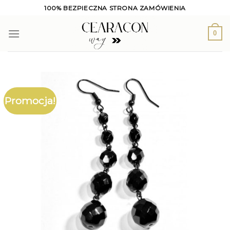
Skip
100% BEZPIECZNA STRONA ZAMÓWIENIA
to
content
0
Promocja!