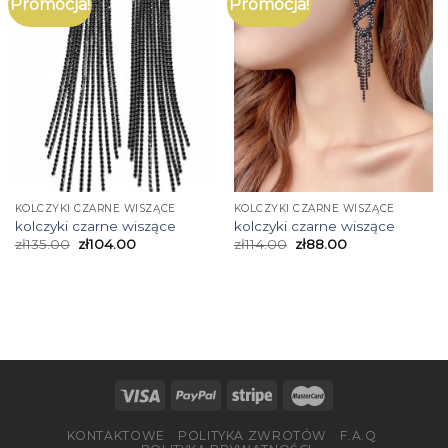
Promocja!
Promocja!
KOLCZYKI CZARNE WISZĄCE
KOLCZYKI CZARNE WISZĄCE
kolczyki czarne wiszące
kolczyki czarne wiszące
zł
135.00
zł
104.00
zł
114.00
zł
88.00
KONTAKTOWE
POLITYKA ZWROTÓW
F.A.Q