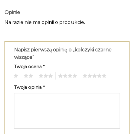
Opinie
Na razie nie ma opinii o produkcie.
Napisz pierwszą opinię o „kolczyki czarne
wiszące”
Twoja ocena
*
1
2
3
4
5
Twoja opinia
*