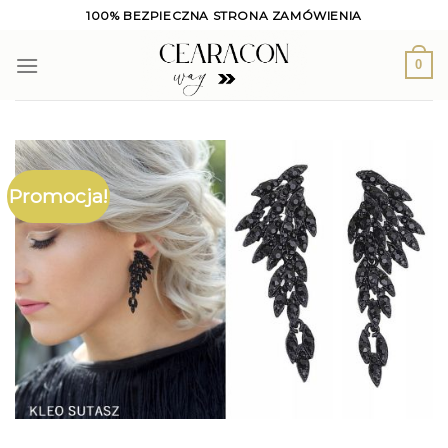
Skip
100% BEZPIECZNA STRONA ZAMÓWIENIA
to
content
0
Promocja!