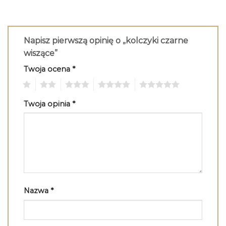
Napisz pierwszą opinię o „kolczyki czarne
wiszące”
Twoja ocena
*
1
2
3
4
5
Twoja opinia
*
Nazwa
*