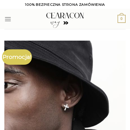
Skip
100% BEZPIECZNA STRONA ZAMÓWIENIA
to
content
0
Promocja!