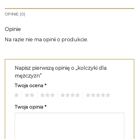
OPINIE (0)
Opinie
Na razie nie ma opinii o produkcie.
Napisz pierwszą opinię o „kolczyki dla
mężczyzn”
Twoja ocena
*
1
2
3
4
5
Twoja opinia
*