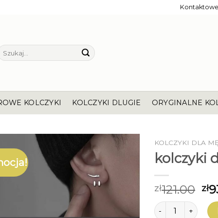
Kontaktow
Szukaj:
ROWE KOLCZYKI
KOLCZYKI DLUGIE
ORYGINALNE KO
KOLCZYKI DLA M
kolczyki 
ocja!
121.00
9
zł
zł
ilość kolczyki dl