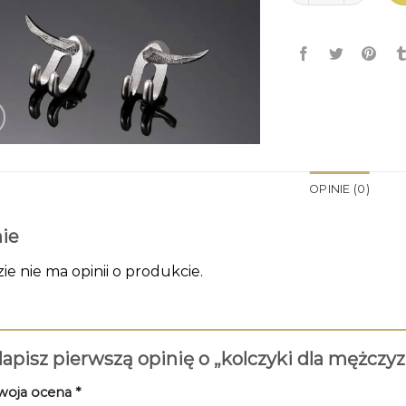
OPINIE (0)
ie
zie nie ma opinii o produkcie.
apisz pierwszą opinię o „kolczyki dla mężczy
woja ocena
*