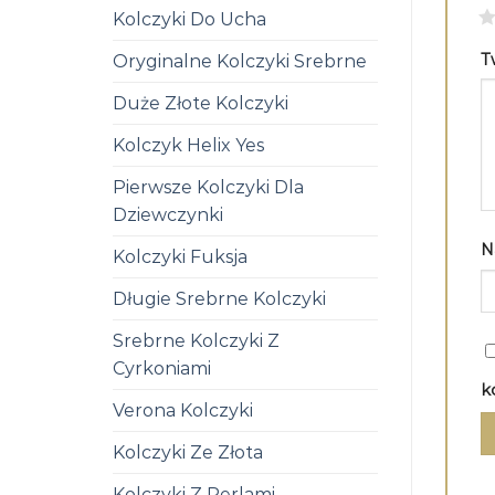
1
Kolczyki Do Ucha
T
Oryginalne Kolczyki Srebrne
Duże Złote Kolczyki
Kolczyk Helix Yes
Pierwsze Kolczyki Dla
Dziewczynki
N
Kolczyki Fuksja
Długie Srebrne Kolczyki
Srebrne Kolczyki Z
Cyrkoniami
k
Verona Kolczyki
Kolczyki Ze Złota
Kolczyki Z Perlami