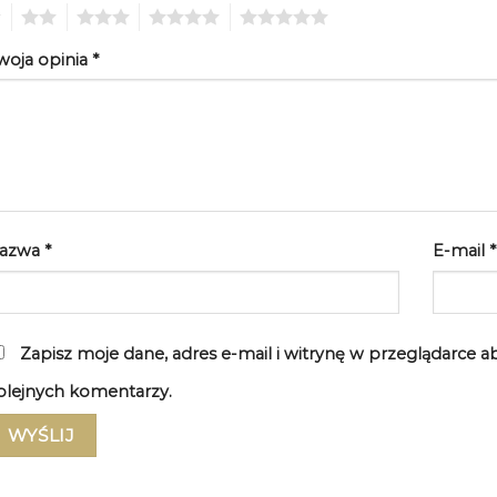
2
3
4
5
woja opinia
*
azwa
*
E-mail
*
Zapisz moje dane, adres e-mail i witrynę w przeglądarce 
olejnych komentarzy.