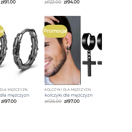
zł
91.00
zł
122.00
zł
94.00
a!
Promocja!
 DLA MĘŻCZYZN
KOLCZYKI DLA MĘŻCZYZN
 dla mężczyzn
kolczyki dla mężczyzn
zł
97.00
zł
126.00
zł
97.00