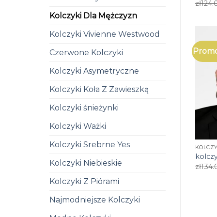
zł
124.
Kolczyki Dla Mężczyzn
Kolczyki Vivienne Westwood
Promo
Czerwone Kolczyki
Kolczyki Asymetryczne
Kolczyki Koła Z Zawieszką
Kolczyki śnieżynki
Kolczyki Ważki
Kolczyki Srebrne Yes
KOLCZY
kolcz
Kolczyki Niebieskie
zł
134.
Kolczyki Z Piórami
Najmodniejsze Kolczyki