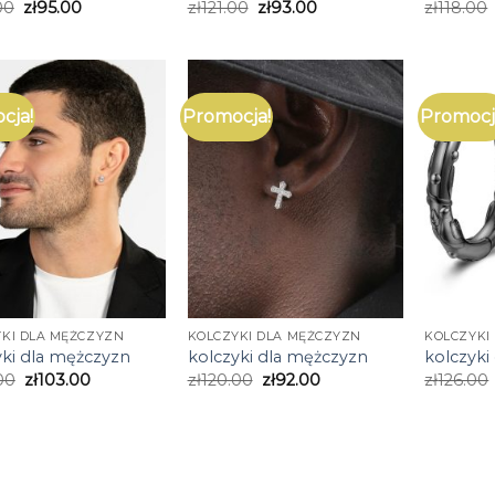
00
zł
95.00
zł
121.00
zł
93.00
zł
118.00
cja!
Promocja!
Promocj
KI DLA MĘŻCZYZN
KOLCZYKI DLA MĘŻCZYZN
KOLCZYKI
yki dla mężczyzn
kolczyki dla mężczyzn
kolczyki
00
zł
103.00
zł
120.00
zł
92.00
zł
126.00