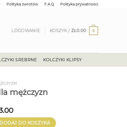
e
Polityka zwrotów
F.A.Q
Polityka prywatności
LOGOWANIE
KOSZYK /
ZŁ
0.00
0
LCZYKI SREBRNE
KOLCZYKI KLIPSY
ĘŻCZYZN
dla mężczyzn
3.00
a mężczyzn
DODAJ DO KOSZYKA