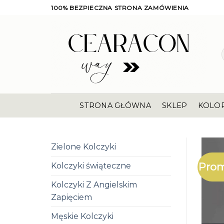
Skip
100% BEZPIECZNA STRONA ZAMÓWIENIA
to
content
STRONA GŁÓWNA
SKLEP
KOLO
Zielone Kolczyki
Prom
Kolczyki świąteczne
Kolczyki Z Angielskim
Zapięciem
Męskie Kolczyki