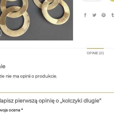
OPINIE (0)
ie
zie nie ma opinii o produkcie.
apisz pierwszą opinię o „kolczyki dlugie”
woja ocena
*