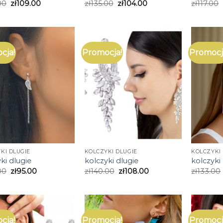
00
zł
109.00
zł
135.00
zł
104.00
zł
117.00
cja!
Promocja!
Promocj
KI DLUGIE
KOLCZYKI DLUGIE
KOLCZYKI 
ki dlugie
kolczyki dlugie
kolczyki
00
zł
95.00
zł
140.00
zł
108.00
zł
133.00
cja!
Promocja!
Promocj