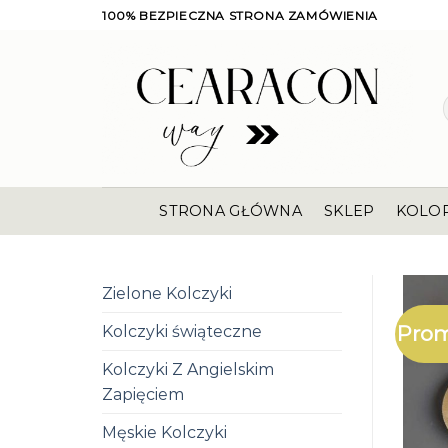
Skip
100% BEZPIECZNA STRONA ZAMÓWIENIA
to
content
STRONA GŁÓWNA
SKLEP
KOLO
Zielone Kolczyki
Prom
Kolczyki świąteczne
Kolczyki Z Angielskim
Zapięciem
Męskie Kolczyki