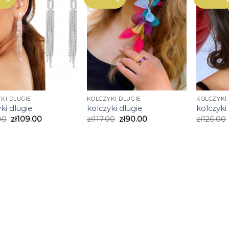
KI DLUGIE
KOLCZYKI DLUGIE
KOLCZYKI 
ki dlugie
kolczyki dlugie
kolczyki
00
zł
109.00
zł
117.00
zł
90.00
zł
126.00