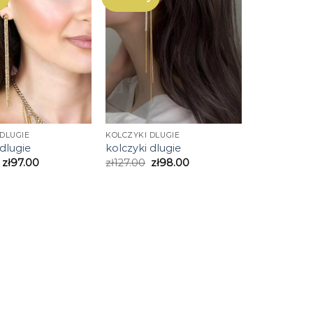
DLUGIE
KOLCZYKI DLUGIE
 dlugie
kolczyki dlugie
zł
97.00
zł
127.00
zł
98.00