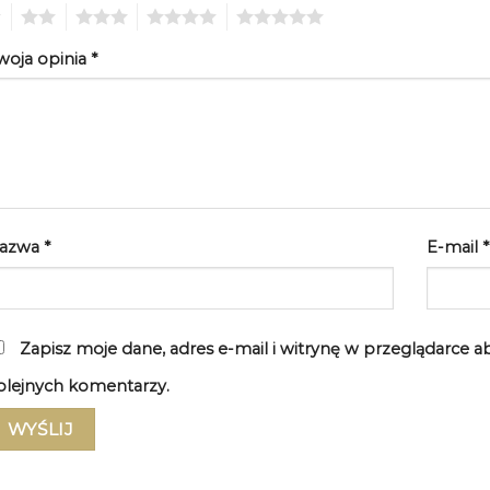
2
3
4
5
woja opinia
*
azwa
*
E-mail
*
Zapisz moje dane, adres e-mail i witrynę w przeglądarce 
olejnych komentarzy.