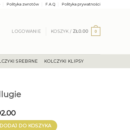
e
Polityka zwrotów
F.A.Q
Polityka prywatności
LOGOWANIE
KOSZYK /
ZŁ
0.00
0
LCZYKI SREBRNE
KOLCZYKI KLIPSY
E
dlugie
92.00
ie
DODAJ DO KOSZYKA