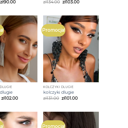
zł
90.00
zł
134.00
zł
103.00
a!
Promocja!
DLUGIE
KOLCZYKI DLUGIE
 dlugie
kolczyki dlugie
zł
102.00
zł
131.00
zł
101.00
a!
Promocja!