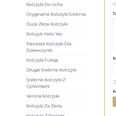
1
Kolczyki Do Ucha
T
Oryginalne Kolczyki Srebrne
Duże Złote Kolczyki
Kolczyk Helix Yes
Pierwsze Kolczyki Dla
Dziewczynki
N
Kolczyki Fuksja
Długie Srebrne Kolczyki
Srebrne Kolczyki Z
Cyrkoniami
k
Verona Kolczyki
Kolczyki Ze Złota
Kolczyki Z Perlami