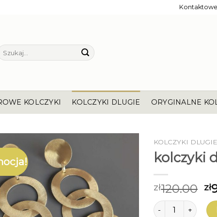
Kontaktow
Szukaj:
ROWE KOLCZYKI
KOLCZYKI DLUGIE
ORYGINALNE KO
KOLCZYKI DLUGI
kolczyki 
ocja!
120.00
zł
zł
ilość kolczyki dlug