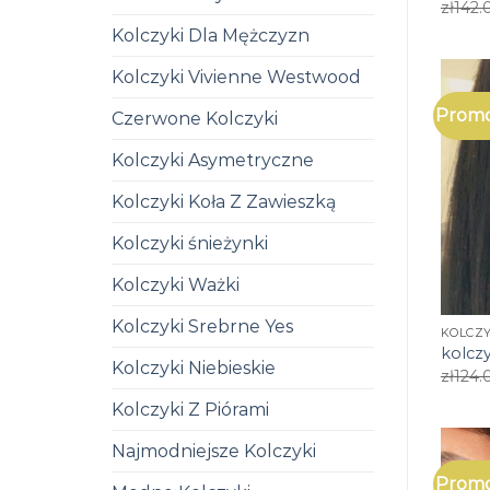
zł
142.
Kolczyki Dla Mężczyzn
Kolczyki Vivienne Westwood
Promo
Czerwone Kolczyki
Kolczyki Asymetryczne
Kolczyki Koła Z Zawieszką
Kolczyki śnieżynki
Kolczyki Ważki
Kolczyki Srebrne Yes
KOLCZY
kolczy
Kolczyki Niebieskie
zł
124.
Kolczyki Z Piórami
Najmodniejsze Kolczyki
Promo