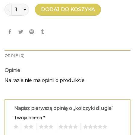
ilość kolczyki dlugie
DODAJ DO KOSZYKA
OPINIE (0)
Opinie
Na razie nie ma opinii o produkcie.
Napisz pierwszą opinię o „kolczyki dlugie”
Twoja ocena
*
1
2
3
4
5