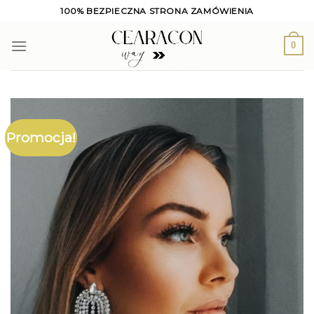
Skip
100% BEZPIECZNA STRONA ZAMÓWIENIA
to
content
0
Promocja!