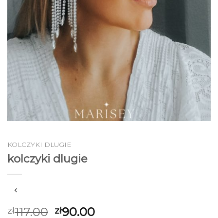
KOLCZYKI DLUGIE
kolczyki dlugie
117.00
90.00
zł
zł