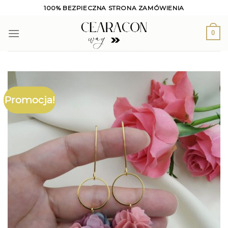
Skip
100% BEZPIECZNA STRONA ZAMÓWIENIA
to
content
0
Promocja!