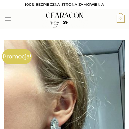
Skip
100% BEZPIECZNA STRONA ZAMÓWIENIA
to
content
0
Promocja!