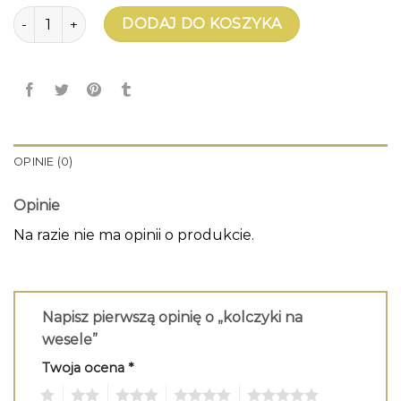
ilość kolczyki na wesele
DODAJ DO KOSZYKA
OPINIE (0)
Opinie
Na razie nie ma opinii o produkcie.
Napisz pierwszą opinię o „kolczyki na
wesele”
Twoja ocena
*
1
2
3
4
5