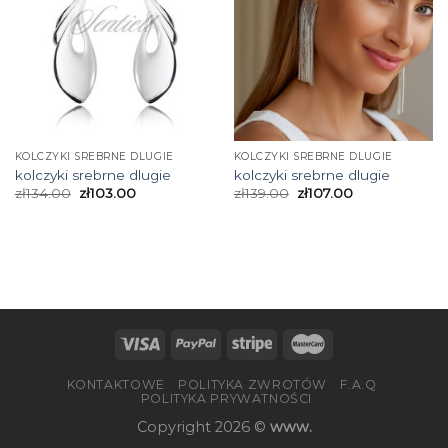
KOLCZYKI SREBRNE DLUGIE
KOLCZYKI SREBRNE DLUGIE
kolczyki srebrne dlugie
kolczyki srebrne dlugie
zł
134.00
zł
103.00
zł
139.00
zł
107.00
KONTAKTOWE
POLITYKA ZWROTÓW
F.A.Q
POLITYKA PRYWATNOŚCI
Copyright 2026 ©
www.