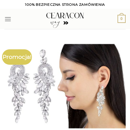
Skip
100% BEZPIECZNA STRONA ZAMÓWIENIA
to
content
0
Promocja!