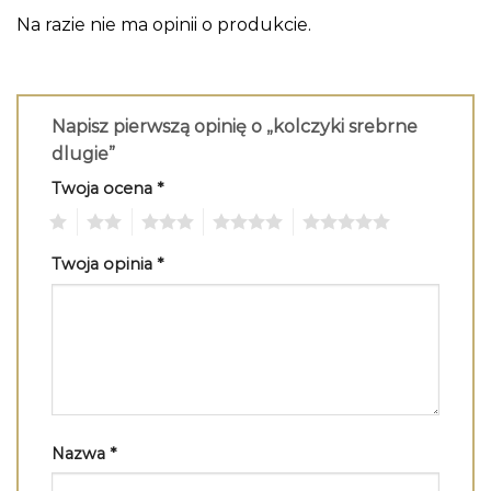
Na razie nie ma opinii o produkcie.
Napisz pierwszą opinię o „kolczyki srebrne
dlugie”
Twoja ocena
*
1
2
3
4
5
Twoja opinia
*
Nazwa
*