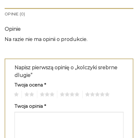
OPINIE (0)
Opinie
Na razie nie ma opinii o produkcie.
Napisz pierwszą opinię o „kolczyki srebrne
dlugie”
Twoja ocena
*
1
2
3
4
5
Twoja opinia
*