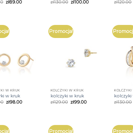
00
zł
89.00
zł
130.00
zł
100.00
zł
120.00
cja!
Promocja!
Promocj
YKI W KRUK
KOLCZYKI W KRUK
KOLCZYKI
ki w kruk
kolczyki w kruk
kolczyki
00
zł
98.00
zł
129.00
zł
99.00
zł
130.00
cja!
Promocja!
Promocj