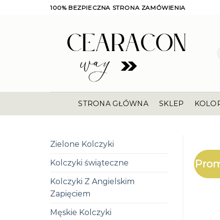
Skip
100% BEZPIECZNA STRONA ZAMÓWIENIA
to
content
STRONA GŁÓWNA
SKLEP
KOLO
Zielone Kolczyki
Prom
Kolczyki świąteczne
Kolczyki Z Angielskim
Zapięciem
Męskie Kolczyki