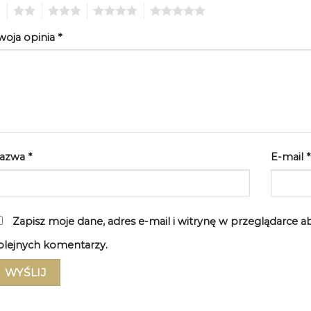
2
3
4
5
woja opinia
*
azwa
*
E-mail
*
Zapisz moje dane, adres e-mail i witrynę w przeglądarce 
olejnych komentarzy.