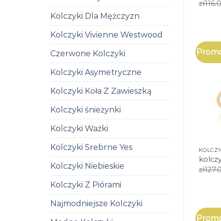
zł
116.
Kolczyki Dla Mężczyzn
Kolczyki Vivienne Westwood
Promo
Czerwone Kolczyki
Kolczyki Asymetryczne
Kolczyki Koła Z Zawieszką
Kolczyki śnieżynki
Kolczyki Ważki
Kolczyki Srebrne Yes
KOLCZ
kolczy
Kolczyki Niebieskie
zł
127.
Kolczyki Z Piórami
Najmodniejsze Kolczyki
Promo