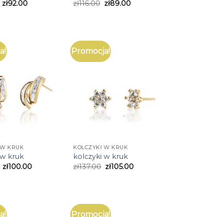
zł
92.00
zł
116.00
zł
89.00
a!
Promocja!
 W KRUK
KOLCZYKI W KRUK
 w kruk
kolczyki w kruk
zł
100.00
zł
137.00
zł
105.00
a!
Promocja!