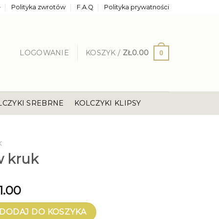
e
Polityka zwrotów
F.A.Q
Polityka prywatności
LOGOWANIE
KOSZYK /
ZŁ
0.00
0
LCZYKI SREBRNE
KOLCZYKI KLIPSY
K
w kruk
1.00
ruk
DODAJ DO KOSZYKA