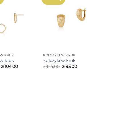
 W KRUK
KOLCZYKI W KRUK
 w kruk
kolczyki w kruk
zł
104.00
zł
124.00
zł
95.00