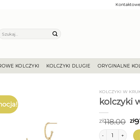
Kontaktow
Szukaj:
ROWE KOLCZYKI
KOLCZYKI DLUGIE
ORYGINALNE KO
KOLCZYKI W KRU
kolczyki 
ocja!
118.00
9
zł
zł
ilość kolczyki w k