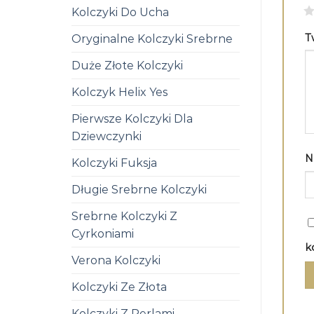
1
Kolczyki Do Ucha
T
Oryginalne Kolczyki Srebrne
Duże Złote Kolczyki
Kolczyk Helix Yes
Pierwsze Kolczyki Dla
Dziewczynki
N
Kolczyki Fuksja
Długie Srebrne Kolczyki
Srebrne Kolczyki Z
Cyrkoniami
k
Verona Kolczyki
Kolczyki Ze Złota
Kolczyki Z Perlami