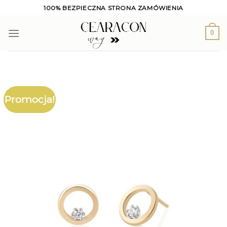
Skip
100% BEZPIECZNA STRONA ZAMÓWIENIA
to
content
0
Promocja!