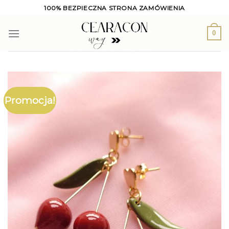
Skip
100% BEZPIECZNA STRONA ZAMÓWIENIA
to
content
0
Promocja!