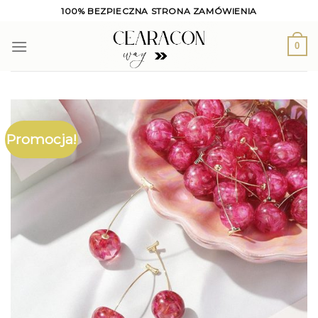
Skip
100% BEZPIECZNA STRONA ZAMÓWIENIA
to
content
0
Promocja!