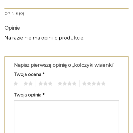
OPINIE (0)
Opinie
Na razie nie ma opinii o produkcie.
Napisz pierwszą opinię o „kolczyki wisienki”
Twoja ocena
*
1
2
3
4
5
Twoja opinia
*