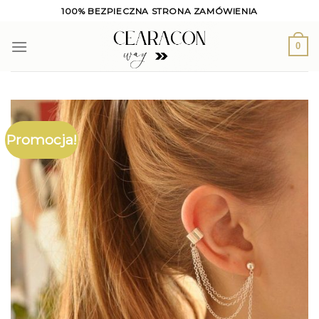
Skip
100% BEZPIECZNA STRONA ZAMÓWIENIA
to
content
0
Promocja!