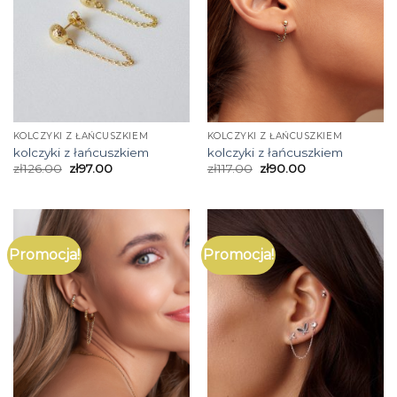
KOLCZYKI Z ŁAŃCUSZKIEM
KOLCZYKI Z ŁAŃCUSZKIEM
kolczyki z łańcuszkiem
kolczyki z łańcuszkiem
zł
126.00
zł
97.00
zł
117.00
zł
90.00
Promocja!
Promocja!