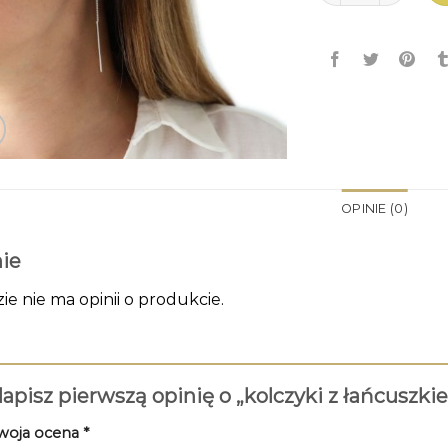
OPINIE (0)
ie
zie nie ma opinii o produkcie.
apisz pierwszą opinię o „kolczyki z łańcuszk
woja ocena
*