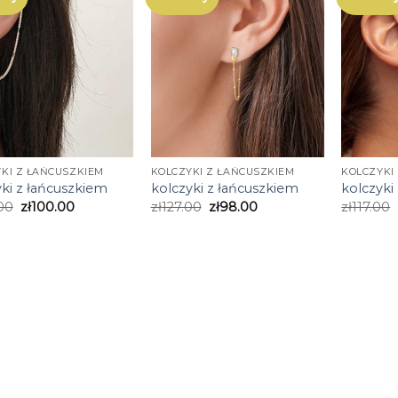
KI Z ŁAŃCUSZKIEM
KOLCZYKI Z ŁAŃCUSZKIEM
KOLCZYKI
yki z łańcuszkiem
kolczyki z łańcuszkiem
kolczyki
00
zł
100.00
zł
127.00
zł
98.00
zł
117.00