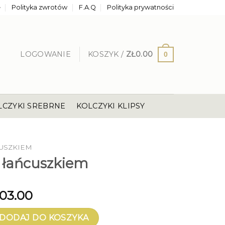
e
Polityka zwrotów
F.A.Q
Polityka prywatności
LOGOWANIE
KOSZYK /
ZŁ
0.00
0
LCZYKI SREBRNE
KOLCZYKI KLIPSY
CUSZKIEM
z łańcuszkiem
103.00
ańcuszkiem
DODAJ DO KOSZYKA