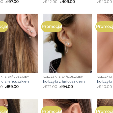
00
zł
97.00
zł
142.00
zł
109.00
zł
140.00
cja!
Promocja!
Promocj
KI Z ŁAŃCUSZKIEM
KOLCZYKI Z ŁAŃCUSZKIEM
KOLCZYKI
yki z łańcuszkiem
kolczyki z łańcuszkiem
kolczyki
00
zł
89.00
zł
122.00
zł
94.00
zł
140.00
cja!
Promocja!
Promocj