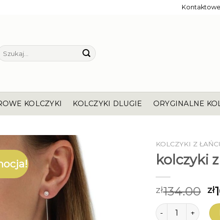
Kontaktow
Szukaj:
ROWE KOLCZYKI
KOLCZYKI DLUGIE
ORYGINALNE KO
KOLCZYKI Z ŁAŃ
kolczyki 
ocja!
134.00
zł
zł
ilość kolczyki z ł