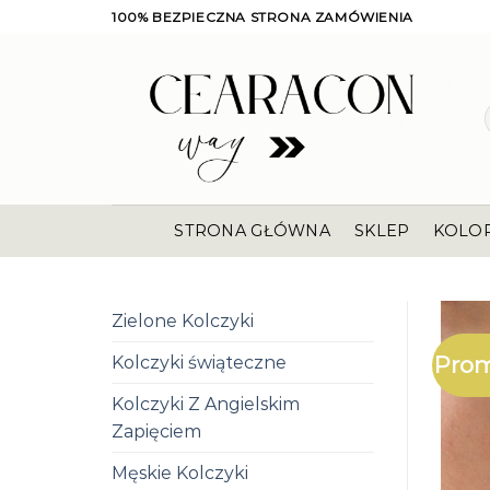
Skip
100% BEZPIECZNA STRONA ZAMÓWIENIA
to
content
STRONA GŁÓWNA
SKLEP
KOLO
Zielone Kolczyki
Prom
Kolczyki świąteczne
Kolczyki Z Angielskim
Zapięciem
Męskie Kolczyki