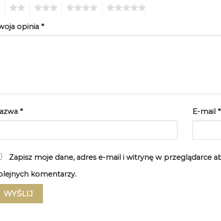
2
3
4
5
woja opinia
*
azwa
*
E-mail
*
Zapisz moje dane, adres e-mail i witrynę w przeglądarce 
olejnych komentarzy.