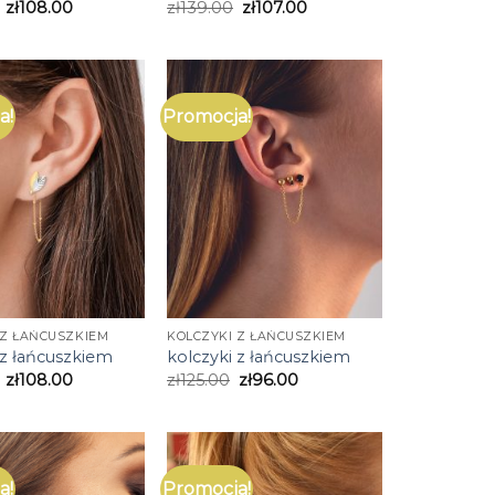
zł
108.00
zł
139.00
zł
107.00
a!
Promocja!
 Z ŁAŃCUSZKIEM
KOLCZYKI Z ŁAŃCUSZKIEM
 z łańcuszkiem
kolczyki z łańcuszkiem
zł
108.00
zł
125.00
zł
96.00
a!
Promocja!