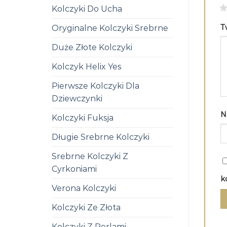
1
Kolczyki Do Ucha
T
Oryginalne Kolczyki Srebrne
Duże Złote Kolczyki
Kolczyk Helix Yes
Pierwsze Kolczyki Dla
Dziewczynki
N
Kolczyki Fuksja
Długie Srebrne Kolczyki
Srebrne Kolczyki Z
Cyrkoniami
k
Verona Kolczyki
Kolczyki Ze Złota
Kolczyki Z Perlami