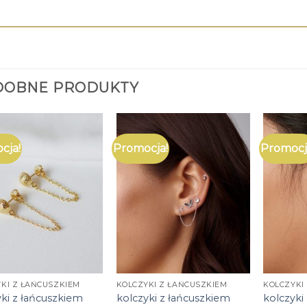
DOBNE PRODUKTY
cja!
Promocja!
Promocj
KI Z ŁAŃCUSZKIEM
KOLCZYKI Z ŁAŃCUSZKIEM
KOLCZYKI
yki z łańcuszkiem
kolczyki z łańcuszkiem
kolczyki