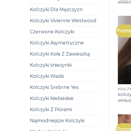
zł
126.
Kolczyki Dla Mężczyzn
Kolczyki Vivienne Westwood
Promo
Czerwone Kolczyki
Kolczyki Asymetryczne
Kolczyki Koła Z Zawieszką
Kolczyki śnieżynki
Kolczyki Ważki
Kolczyki Srebrne Yes
KOLCZY
kolcz
Kolczyki Niebieskie
zł
116.
Kolczyki Z Piórami
Najmodniejsze Kolczyki
Promo