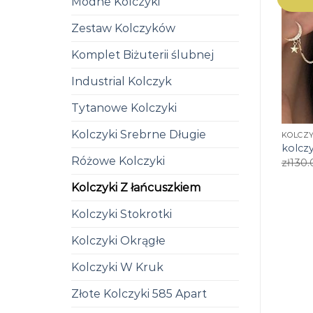
Modne Kolczyki
Zestaw Kolczyków
Komplet Biżuterii ślubnej
Industrial Kolczyk
Tytanowe Kolczyki
Kolczyki Srebrne Długie
KOLCZY
kolcz
Różowe Kolczyki
zł
130.
Kolczyki Z łańcuszkiem
Kolczyki Stokrotki
Kolczyki Okrągłe
Kolczyki W Kruk
Złote Kolczyki 585 Apart