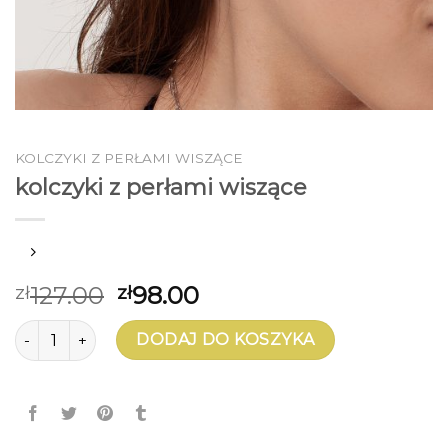
KOLCZYKI Z PERŁAMI WISZĄCE
kolczyki z perłami wiszące
127.00
98.00
zł
zł
ilość kolczyki z perłami wiszące
DODAJ DO KOSZYKA