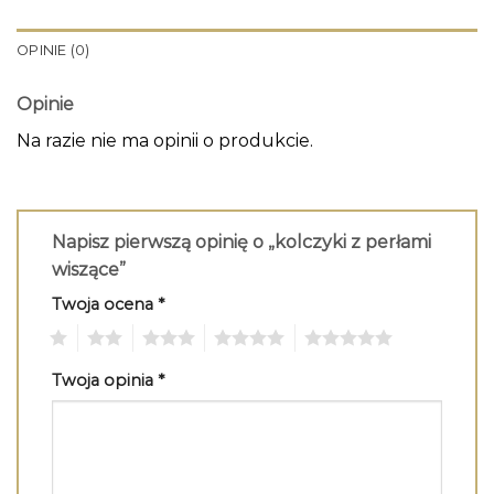
OPINIE (0)
Opinie
Na razie nie ma opinii o produkcie.
Napisz pierwszą opinię o „kolczyki z perłami
wiszące”
Twoja ocena
*
1
2
3
4
5
Twoja opinia
*