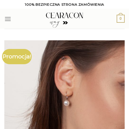
Skip
100% BEZPIECZNA STRONA ZAMÓWIENIA
to
content
0
Promocja!