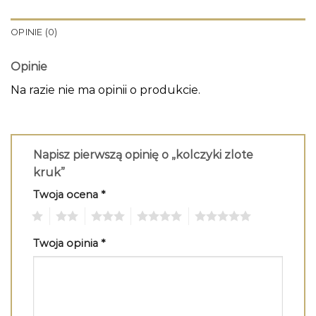
OPINIE (0)
Opinie
Na razie nie ma opinii o produkcie.
Napisz pierwszą opinię o „kolczyki zlote
kruk”
Twoja ocena
*
1
2
3
4
5
Twoja opinia
*