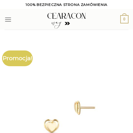
Skip
100% BEZPIECZNA STRONA ZAMÓWIENIA
to
content
0
Promocja!