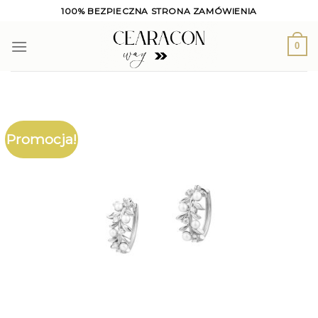
Skip
100% BEZPIECZNA STRONA ZAMÓWIENIA
to
content
0
Promocja!