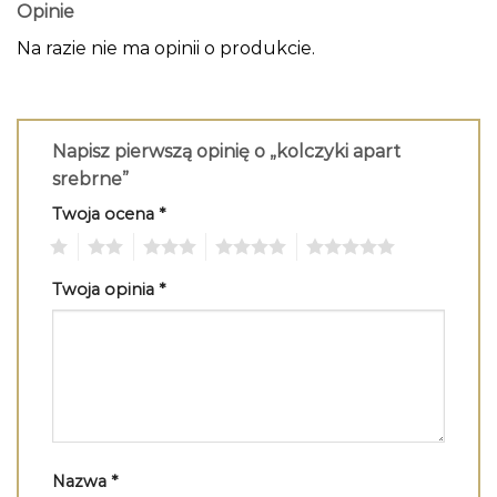
Opinie
Na razie nie ma opinii o produkcie.
Napisz pierwszą opinię o „kolczyki apart
srebrne”
Twoja ocena
*
1
2
3
4
5
Twoja opinia
*
Nazwa
*