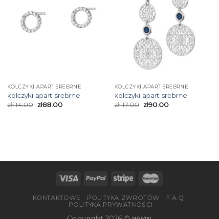
KOLCZYKI APART SREBRNE
KOLCZYKI APART SREBRNE
kolczyki apart srebrne
kolczyki apart srebrne
zł
114.00
zł
88.00
zł
117.00
zł
90.00
KONTAKTOWE
POLITYKA ZWROTÓW
F.A.Q
POLITYKA PRYWATNOŚCI
Copyright 2026 ©
www.