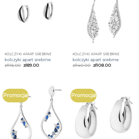
KOLCZYKI APART SREBRNE
KOLCZYKI APART SREBRNE
kolczyki apart srebrne
kolczyki apart srebrne
zł
116.00
zł
89.00
zł
140.00
zł
108.00
Promocja!
Promocja!