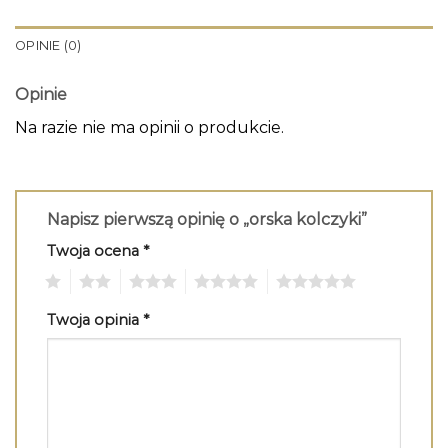
OPINIE (0)
Opinie
Na razie nie ma opinii o produkcie.
Napisz pierwszą opinię o „orska kolczyki”
Twoja ocena
*
1
2
3
4
5
Twoja opinia
*