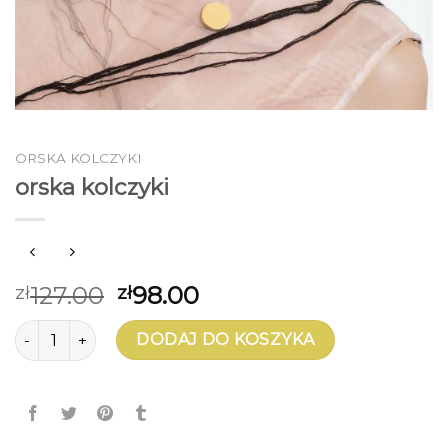
ORSKA KOLCZYKI
orska kolczyki
127.00
98.00
zł
zł
ilość orska kolczyki
DODAJ DO KOSZYKA