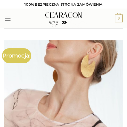
Skip
100% BEZPIECZNA STRONA ZAMÓWIENIA
to
content
0
Promocja!