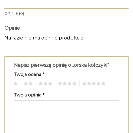
OPINIE (0)
Opinie
Na razie nie ma opinii o produkcie.
Napisz pierwszą opinię o „orska kolczyki”
Twoja ocena
*
1
2
3
4
5
Twoja opinia
*