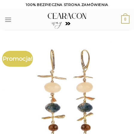
Skip
100% BEZPIECZNA STRONA ZAMÓWIENIA
to
content
0
Promocja!