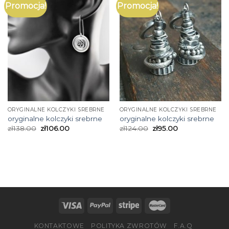
Promocja!
Promocja!
ORYGINALNE KOLCZYKI SREBRNE
ORYGINALNE KOLCZYKI SREBRNE
oryginalne kolczyki srebrne
oryginalne kolczyki srebrne
zł
138.00
zł
106.00
zł
124.00
zł
95.00
KONTAKTOWE
POLITYKA ZWROTÓW
F.A.Q