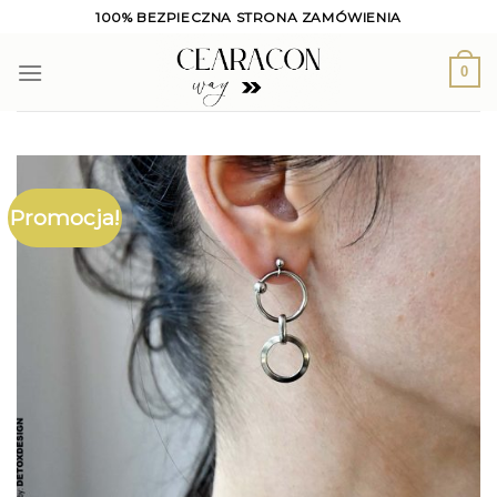
Skip
100% BEZPIECZNA STRONA ZAMÓWIENIA
to
content
0
Promocja!