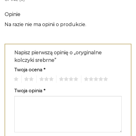
Opinie
Na razie nie ma opinii o produkcie.
Napisz pierwszą opinię o „oryginalne
kolczyki srebrne”
Twoja ocena
*
1
2
3
4
5
Twoja opinia
*