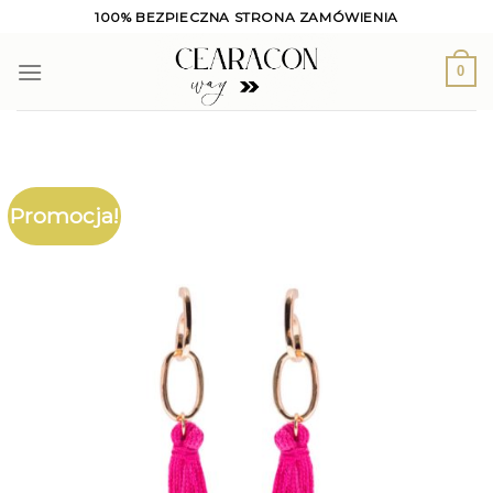
Skip
100% BEZPIECZNA STRONA ZAMÓWIENIA
to
content
0
Promocja!