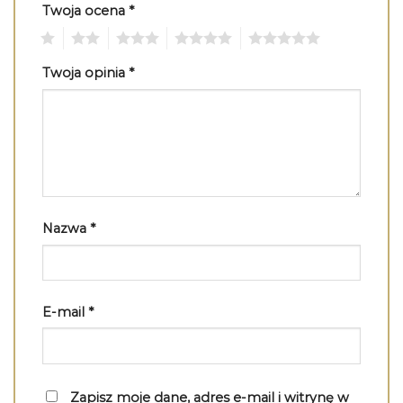
Twoja ocena
*
1
2
3
4
5
Twoja opinia
*
Nazwa
*
E-mail
*
Zapisz moje dane, adres e-mail i witrynę w