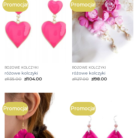
Promocja!
Promocja!
RÓŻOWE KOLCZYKI
RÓŻOWE KOLCZYKI
różowe kolczyki
różowe kolczyki
zł
135.00
zł
104.00
zł
127.00
zł
98.00
Promocja!
Promocja!