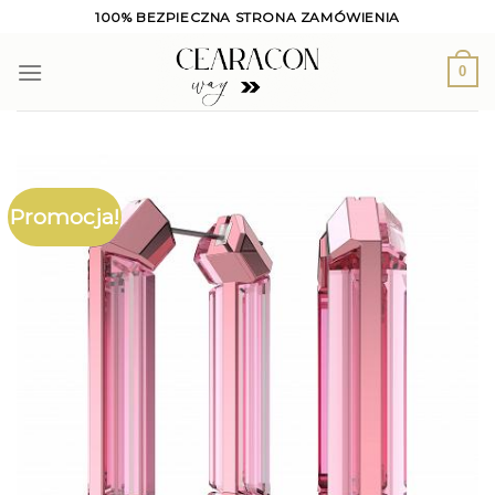
Skip
100% BEZPIECZNA STRONA ZAMÓWIENIA
to
content
0
Promocja!