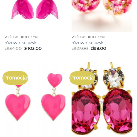
RÓŻOWE KOLCZYKI
RÓŻOWE KOLCZYKI
różowe kolczyki
różowe kolczyki
zł
134.00
zł
103.00
zł
127.00
zł
98.00
Promocja!
Promocja!