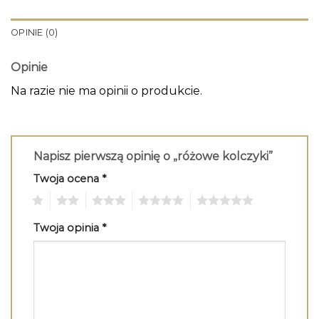
OPINIE (0)
Opinie
Na razie nie ma opinii o produkcie.
Napisz pierwszą opinię o „różowe kolczyki”
Twoja ocena
*
1
2
3
4
5
Twoja opinia
*