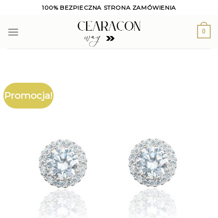
Skip
100% BEZPIECZNA STRONA ZAMÓWIENIA
to
content
0
Promocja!