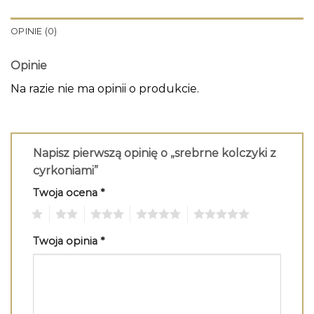
OPINIE (0)
Opinie
Na razie nie ma opinii o produkcie.
Napisz pierwszą opinię o „srebrne kolczyki z
cyrkoniami”
Twoja ocena
*
1
2
3
4
5
Twoja opinia
*