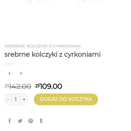
SREBRNE KOLCZYKI Z CYRKONIAMI
srebrne kolczyki z cyrkoniami
142.00
109.00
zł
zł
ilość srebrne kolczyki z cyrkoniami
DODAJ DO KOSZYKA